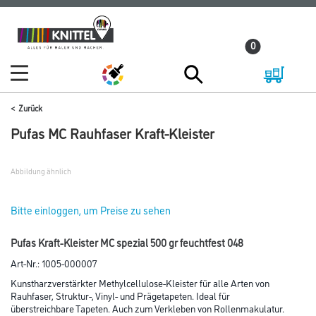
Zum
Zum
Inhalt
Navigationsmenü
0
springen
springen
Zurück
Pufas MC Rauhfaser Kraft-Kleister
Abbildung ähnlich
Bitte einloggen, um Preise zu sehen
Pufas Kraft-Kleister MC spezial 500 gr feuchtfest 048
Art-Nr.:
1005-000007
Kunstharzverstärkter Methylcellulose-Kleister für alle Arten von
Rauhfaser, Struktur-, Vinyl- und Prägetapeten. Ideal für
überstreichbare Tapeten. Auch zum Verkleben von Rollenmakulatur.