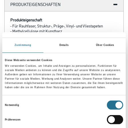
PRODUKTEIGENSCHAFTEN
Produkteigenschaft
- Für Rauhfaser, Struktur-, Präge-, Vinyl- und Vliestapeten
- Methylcellulose mit Kunstharz
- Für Bürstenauftrag und Tapeziergerät
- Hohe Klebkraft
- Gut korrigierbar
Zustimmung
Details
Über Cookies
- Hohe Feuchtfestigkeit
- Transparent auftrocknend
Diese Webseite verwendet Cookies
Wir verwenden Cookies, um Inhalte und Anzeigen zu personalisieren, Funktionen für
Verarbeitungstemp./Luftfeuchte
soziale Medien anbieten zu können und die Zugriffe auf unsere Website zu analysieren.
Nicht unter + 5 ° C Objekt- und Raumtemperatur verarbeiten. Der
Außerdem geben wir Informationen zu Ihrer Verwendung unserer Website an unsere
Untergrund muss trocken, tragfähig, staub- und fettfrei sein.
Partner für soziale Medien, Werbung und Analysen weiter. Unsere Partner führen diese
Informationen möglicherweise mit weiteren Daten zusammen, die Sie ihnen bereitgestellt
haben oder die sie im Rahmen Ihrer Nutzung der Dienste gesammelt haben.
Verbrauch
Ca. 2,5 - 10 g/m²
Einwilligungsauswahl
Notwendig
Präferenzen