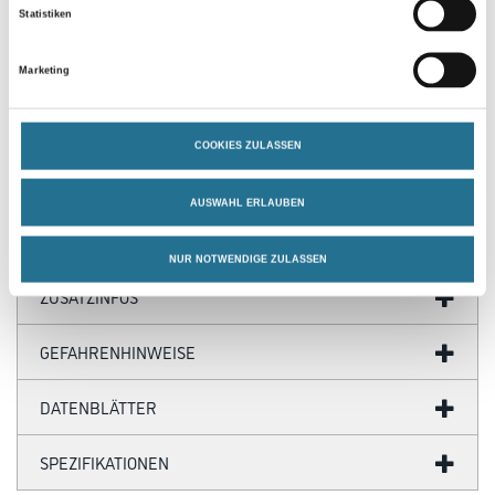
Statistiken
Produkteigenschaft
Marketing
- Spezial-Kleister für Rauhfaser, Präge-, Vinyl- und Vliestapeten
- Methylcellulose mit Kunstharz
- Hohe Klebkraft
- Leichtes Korrigieren der Tapetenbahnen
COOKIES ZULASSEN
- Hohe Feuchtfestigkeit beim Überstreichen
- Auch für Tapeziergeräte
AUSWAHL ERLAUBEN
NUR NOTWENDIGE ZULASSEN
ZUSATZINFOS
GEFAHRENHINWEISE
DATENBLÄTTER
SPEZIFIKATIONEN