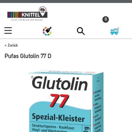
Zum
Zum
Inhalt
Navigationsmenü
0
springen
springen
Zurück
Pufas Glutolin 77 D