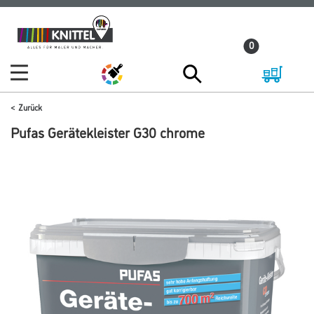
Zum
Zum
Inhalt
Navigationsmenü
0
springen
springen
Zurück
Pufas Gerätekleister G30 chrome