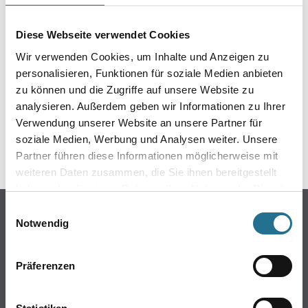
direkt auf die Wand
Diese Webseite verwendet Cookies
Wir verwenden Cookies, um Inhalte und Anzeigen zu
personalisieren, Funktionen für soziale Medien anbieten
ZUSATZINFOS
zu können und die Zugriffe auf unsere Website zu
analysieren. Außerdem geben wir Informationen zu Ihrer
GEFAHRENHINWEISE
Verwendung unserer Website an unsere Partner für
soziale Medien, Werbung und Analysen weiter. Unsere
SPEZIFIKATIONEN
Partner führen diese Informationen möglicherweise mit
weiteren Daten zusammen, die Sie ihnen bereitgestellt
haben oder die sie im Rahmen Ihrer Nutzung der Dienste
gesammelt haben.
Einwilligungsauswahl
Online-Shop
Notwendig
Farbe
WDV-Systeme
Präferenzen
Trockenbau
Putze- und Spachtelmassen