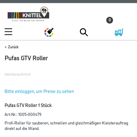
Zum
Zum
Inhalt
Navigationsmenü
0
springen
springen
Zurück
Pufas GTV Roller
Abbildung ähnlich
Bitte einloggen, um Preise zu sehen
Pufas GTV Roller 1 Stück
Art-Nr.:
1005-000479
Profi-Roller für sauberen, schnellen und gleichmäßigen Kleisterauftrag
direkt auf die Wand.