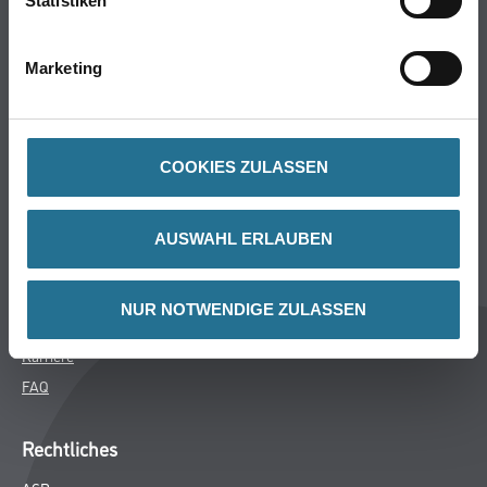
Statistiken
Bodenbeläge
Wand- & Deckenbeläge
Marketing
Werkzeug & Maschinen
Verbrauchsmaterialien
Gustav Knittel Farben
COOKIES ZULASSEN
Unternehmen
Aktuelles
AUSWAHL ERLAUBEN
Standorte
Services
NUR NOTWENDIGE ZULASSEN
Sortiment
Karriere
FAQ
Rechtliches