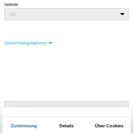
Gebinde
Umrechnungsfaktoren
PRODUKTEIGENSCHAFTEN
Produkteigenschaft
Zustimmung
Details
Über Cookies
- Spezialroller für sauberen und gleichmäßigen Kleisterauftrag