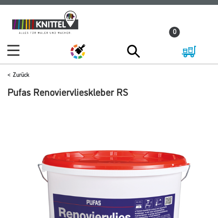
Zum
Zum
Inhalt
Navigationsmenü
0
springen
springen
Zurück
Pufas Renoviervlieskleber RS