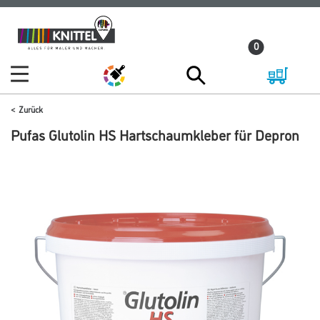
Zum
Zum
Inhalt
Navigationsmenü
0
springen
springen
Zurück
Pufas Glutolin HS Hartschaumkleber für Depron