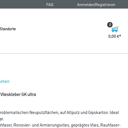
FAQ
Anmelden/Registrieren
0
Standorte
0,00 €
 sehen
Vlieskleber GK ultra
problematischen Neuputzflächen, auf Altputz und Gipskarton. Ideal
ge.
hfaser, Renovier- und Armierungsvlies, geprägtes Vlies, Rauhfaser-