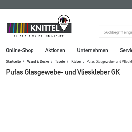
Zum
Zum
Inhalt
Navigationsmenü
springen
springen
Online-Shop
Aktionen
Unternehmen
Servi
Startseite
Wand & Decke
Tapete
Kleber
Pufas Glasgewebe- und Vliesk
Pufas Glasgewebe- und Vlieskleber GK