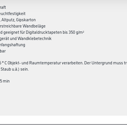
raft
euchtfestigkeit
, Altputz, Gipskarton
berstreichbare Wandbeläge
d geeignet für Digitaldrucktapeten bis 350 g/m²
ergerät und Wandklebetechnik
Anfangshaftung
rbar
 5 ° C Objekt- und Raumtemperatur verarbeiten. Der Untergrund muss tro
 Staub u.ä.) sein.
15 min