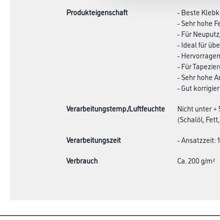
Produkteigenschaft
- Beste Klebk
- Sehr hohe F
- Für Neuputz
- Ideal für ü
- Hervorragen
- Für Tapezi
- Sehr hohe 
- Gut korrigie
Verarbeitungstemp./Luftfeuchte
Nicht unter +
(Schalöl, Fett,
Verarbeitungszeit
- Ansatzzeit: 
Verbrauch
Ca. 200 g/m²