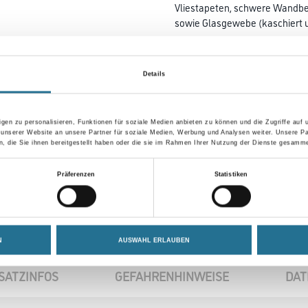
Vliestapeten, schwere Wandb
sowie Glasgewebe (kaschiert u
Farbtonbezeichnung
Details
gen zu personalisieren, Funktionen für soziale Medien anbieten zu können und die Zugriffe auf
Umrechnungsfaktoren
 unserer Website an unsere Partner für soziale Medien, Werbung und Analysen weiter. Unsere Pa
 die Sie ihnen bereitgestellt haben oder die sie im Rahmen Ihrer Nutzung der Dienste gesamme
Präferenzen
Statistiken
N
AUSWAHL ERLAUBEN
SATZINFOS
GEFAHRENHINWEISE
DAT