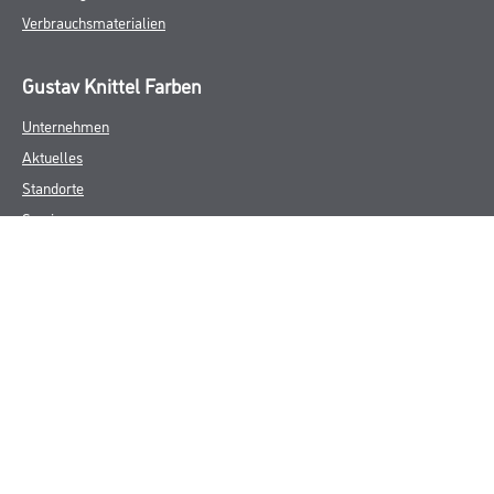
Verbrauchsmaterialien
Gustav Knittel Farben
Unternehmen
Aktuelles
Standorte
Services
Sortiment
Karriere
FAQ
Rechtliches
AGB
Nutzungsbedingungen
Logistik- und Servicepreisliste