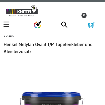
Zum
Zum
Inhalt
Navigationsmenü
0
springen
springen
Zurück
Henkel Metylan Ovalit T/M Tapetenkleber und
Kleisterzusatz