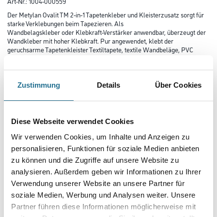
Art-Nr.:
1004-000559
Der Metylan Ovalit TM 2-in-1 Tapetenkleber und Kleisterzusatz sorgt für
starke Verklebungen beim Tapezieren. Als
Wandbelagskleber oder Klebkraft-Verstärker anwendbar, überzeugt der
Wandkleber mit hoher Klebkraft. Pur angewendet, klebt der
geruchsarme Tapetenkleister Textiltapete, textile Wandbeläge, PVC
Folien mit Geweberückseite sowie Metalltapeten. Als
Kleisterzusatz optimiert Metylan Ovalit TM die Klebkraft schwerer und
anspruchsvoller Vinyltapete und Strukturtapete und ist
sogar für die Verklebung spaltbarer Tapeten geeignet. Als starker Kleber
Zustimmung
Details
Über Cookies
ist der Tapetenkleister feuchtigkeits- und
nässeunempfindlich und verbessert die Feuchtfestigkeit – für einen
starken Einsatz in Bad und Küche! Mit einer Rolle oder einem
Zahnspachtel kann der transparent trocknende Tapetenkleber leicht und
Diese Webseite verwendet Cookies
zügig aufgetragen und innerhalb von 20 Minuten korrigiert
werden. Zugelassen auch als Schiffsausrüstungsprodukt, ist der Kleber
Wir verwenden Cookies, um Inhalte und Anzeigen zu
ergiebig für bis zu 3,75m² Tapete.
personalisieren, Funktionen für soziale Medien anbieten
zu können und die Zugriffe auf unsere Website zu
Gebinde
analysieren. Außerdem geben wir Informationen zu Ihrer
Verwendung unserer Website an unsere Partner für
soziale Medien, Werbung und Analysen weiter. Unsere
Partner führen diese Informationen möglicherweise mit