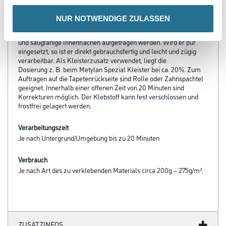
- Geeignet für 25m² und 20 Minuten korrigierbar
NUR NOTWENDIGE ZULASSEN
Verarbeitungstemp./Luftfeuchte
Der Klebstoff kann auf saubere, trockene, glatte, feste, tragfähige
und saugfähige Innenflächen aufgetragen werden. Wird er pur
eingesetzt, so ist er direkt gebrauchsfertig und leicht und zügig
verarbeitbar. Als Kleisterzusatz verwendet, liegt die
Dosierung z. B. beim Metylan Spezial Kleister bei ca. 20%. Zum
Auftragen auf die Tapetenrückseite sind Rolle oder Zahnspachtel
geeignet. Innerhalb einer offenen Zeit von 20 Minuten sind
Korrekturen möglich. Der Klebstoff kann fest verschlossen und
frostfrei gelagert werden.
Verarbeitungszeit
Je nach Untergrund/Umgebung bis zu 20 Minuten
Verbrauch
Je nach Art des zu verklebenden Materials circa 200g – 275g/m².
ZUSATZINFOS