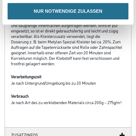
- Geeignet für 12m² und 20 Minuten korrigierbar
NUR NOTWENDIGE ZULASSEN
Verarbeitungstemp./Luftfeuchte
Der Klebstoff kann auf saubere, trockene, glatte, feste, tragfähige
und saugfähige Innenflächen aufgetragen werden. Wird er pur
eingesetzt, so ist er direkt gebrauchsfertig und leicht und zügig
verarbeitbar. Als Kleisterzusatz verwendet, liegt die
Dosierung z. B. beim Metylan Spezial Kleister bei ca. 20%. Zum
Auftragen auf die Tapetenrückseite sind Rolle oder Zahnspachtel
geeignet. Innerhalb einer offenen Zeit von 20 Minuten sind
Korrekturen möglich. Der Klebstoff kann fest verschlossen und
frostfrei gelagert werden.
Verarbeitungszeit
Je nach Untergrund/Umgebung bis zu 20 Minuten
Verbrauch
Je nach Art des zu verklebenden Materials circa 200g – 275g/m².
ZUSATZINFOS