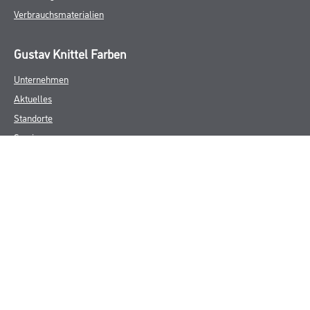
Verbrauchsmaterialien
Gustav Knittel Farben
Unternehmen
Aktuelles
Standorte
Services
Sortiment
Karriere
FAQ
Rechtliches
AGB
Nutzungsbedingungen
Logistik- und Servicepreisliste