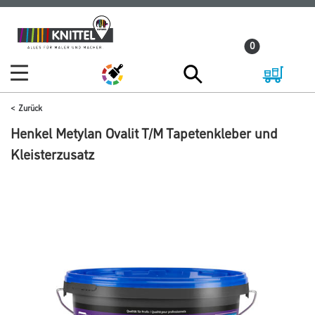
Zum
Zum
Inhalt
Navigationsmenü
0
springen
springen
Zurück
Henkel Metylan Ovalit T/M Tapetenkleber und
Kleisterzusatz