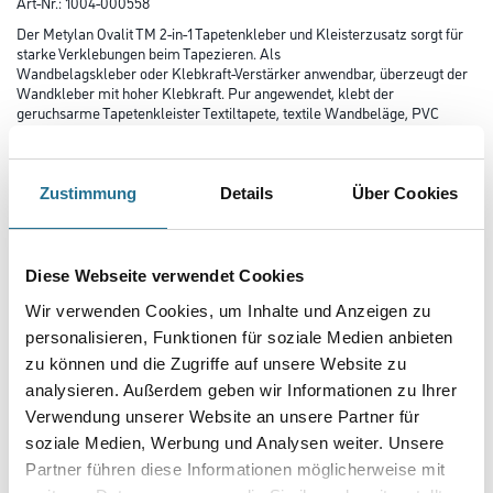
Art-Nr.:
1004-000558
Der Metylan Ovalit TM 2-in-1 Tapetenkleber und Kleisterzusatz sorgt für
starke Verklebungen beim Tapezieren. Als
Wandbelagskleber oder Klebkraft-Verstärker anwendbar, überzeugt der
Wandkleber mit hoher Klebkraft. Pur angewendet, klebt der
geruchsarme Tapetenkleister Textiltapete, textile Wandbeläge, PVC
Folien mit Geweberückseite sowie Metalltapeten. Als
Kleisterzusatz optimiert Metylan Ovalit TM die Klebkraft schwerer und
anspruchsvoller Vinyltapete und Strukturtapete und ist
sogar für die Verklebung spaltbarer Tapeten geeignet. Als starker Kleber
Zustimmung
Details
Über Cookies
ist der Tapetenkleister feuchtigkeits- und
nässeunempfindlich und verbessert die Feuchtfestigkeit – für einen
starken Einsatz in Bad und Küche! Mit einer Rolle oder einem
Zahnspachtel kann der transparent trocknende Tapetenkleber leicht und
Diese Webseite verwendet Cookies
zügig aufgetragen und innerhalb von 20 Minuten korrigiert
werden. Zugelassen auch als Schiffsausrüstungsprodukt, ist der Kleber
Wir verwenden Cookies, um Inhalte und Anzeigen zu
ergiebig für bis zu 3,75m² Tapete.
personalisieren, Funktionen für soziale Medien anbieten
zu können und die Zugriffe auf unsere Website zu
Gebinde
analysieren. Außerdem geben wir Informationen zu Ihrer
Verwendung unserer Website an unsere Partner für
soziale Medien, Werbung und Analysen weiter. Unsere
Partner führen diese Informationen möglicherweise mit