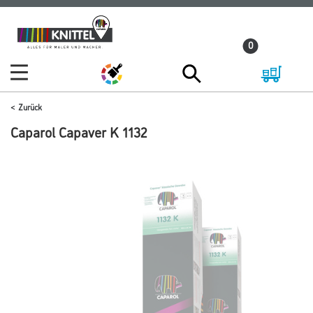
Zum
Zum
Inhalt
Navigationsmenü
0
springen
springen
Zurück
Caparol Capaver K 1132