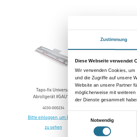
Zustimmung
Diese Webseite verwendet 
Wir verwenden Cookies, um I
und die Zugriffe auf unsere 
Website an unsere Partner fü
Tapo-fix Universal
WD Tapezierspachtel bl
möglicherweise mit weiteren
Abrollgerät #GAU109
240x120mm
der Dienste gesammelt habe
4030-000234
4086-005036
Einwilligungsauswahl
Bitte einloggen, um Preise
Bitte einloggen, um Prei
Notwendig
zu sehen
zu sehen