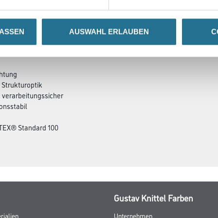
LASSEN
AUSWAHL ERLAUBEN
C
SATZINFOS
GEFAHRENHINWEISE
DAT
chtung
Strukturoptik
 verarbeitungssicher
onsstabil
O-TEX® Standard 100
Gustav Knittel Farben
rialien
Unternehmen