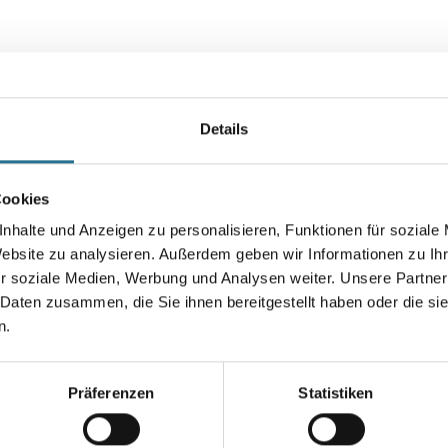
VIELLEICHT GEFÄLLT IHNEN AUCH...
Details
Cookies
nhalte und Anzeigen zu personalisieren, Funktionen für soziale
Website zu analysieren. Außerdem geben wir Informationen zu I
r soziale Medien, Werbung und Analysen weiter. Unsere Partner
au
MPlus Abbrechklinge
 Daten zusammen, die Sie ihnen bereitgestellt haben oder die s
18mm (1PCK = 10 Klingen)
n.
8086-000490
se
Bitte einloggen, um Preise
Präferenzen
Statistiken
zu sehen