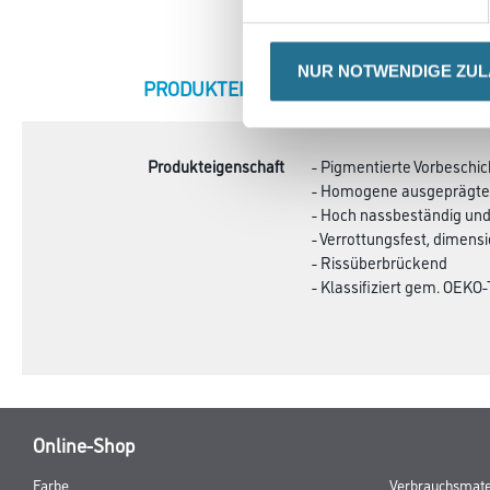
NUR NOTWENDIGE ZU
CURRENT
PRODUKTEIGENSCHAFTEN
ZU
TAB:
Produkteigenschaft
- Pigmentierte Vorbeschi
- Homogene ausgeprägte 
- Hoch nassbeständig und
- Verrottungsfest, dimensi
- Rissüberbrückend
- Klassifiziert gem. OEK
Online-Shop
Farbe
Verbrauchsmate