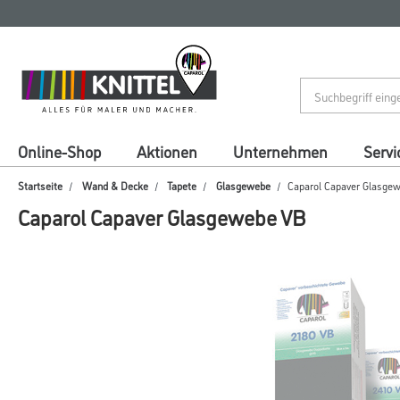
Zum
Zum
Inhalt
Navigationsmenü
springen
springen
Online-Shop
Aktionen
Unternehmen
Servi
Startseite
Wand & Decke
Tapete
Glasgewebe
Caparol Capaver Glasge
Caparol Capaver Glasgewebe VB