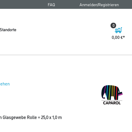
FAQ
Anmelden/Registrieren
0
Standorte
0,00 €
 sehen
m Glasgewebe Rolle = 25,0 x 1,0 m