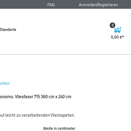
FAQ
Anmelden/Registrieren
0
Standorte
0,00 €
 sehen
tionsmo. Vliesfaser 715 360 cm x 240 cm
f leicht zu verarbeitenden Vliestapeten.
Breite in centimeter