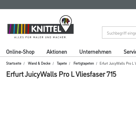
Zum
Zum
Inhalt
Navigationsmenü
springen
springen
Online-Shop
Aktionen
Unternehmen
Servi
Startseite
Wand & Decke
Tapete
Fertigtapeten
Erfurt JuicyWalls Pro L 
Erfurt JuicyWalls Pro L Vliesfaser 715