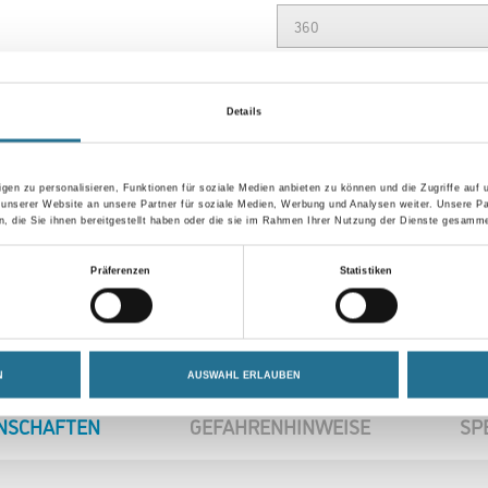
Gebinde
Details
gen zu personalisieren, Funktionen für soziale Medien anbieten zu können und die Zugriffe auf
Umrechnungsfaktoren
 unserer Website an unsere Partner für soziale Medien, Werbung und Analysen weiter. Unsere Pa
 die Sie ihnen bereitgestellt haben oder die sie im Rahmen Ihrer Nutzung der Dienste gesamme
Präferenzen
Statistiken
N
AUSWAHL ERLAUBEN
NSCHAFTEN
GEFAHRENHINWEISE
SP