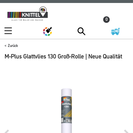
Zum
Zum
Inhalt
Navigationsmenü
0
springen
springen
Zurück
M-Plus Glattvlies 130 Groß-Rolle | Neue Qualität