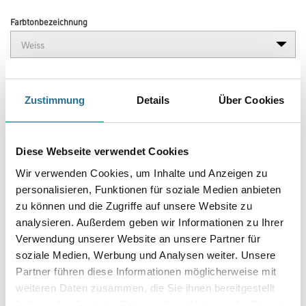
Farbtonbezeichnung
Länge in centimeter
Zustimmung
Details
Über Cookies
Breite in centimeter
Diese Webseite verwendet Cookies
Wir verwenden Cookies, um Inhalte und Anzeigen zu
Gebinde
personalisieren, Funktionen für soziale Medien anbieten
zu können und die Zugriffe auf unsere Website zu
analysieren. Außerdem geben wir Informationen zu Ihrer
Verwendung unserer Website an unsere Partner für
soziale Medien, Werbung und Analysen weiter. Unsere
Umrechnungsfaktoren
Partner führen diese Informationen möglicherweise mit
weiteren Daten zusammen, die Sie ihnen bereitgestellt
haben oder die sie im Rahmen Ihrer Nutzung der Dienste