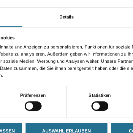
Länge in centimeter
Details
Gebinde
Cookies
nhalte und Anzeigen zu personalisieren, Funktionen für soziale
Website zu analysieren. Außerdem geben wir Informationen zu I
r soziale Medien, Werbung und Analysen weiter. Unsere Partner
Umrechnungsfaktoren
 Daten zusammen, die Sie ihnen bereitgestellt haben oder die s
n.
Präferenzen
Statistiken
SATZINFOS
GEFAHRENHINWEISE
DAT
LASSEN
AUSWAHL ERLAUBEN
C