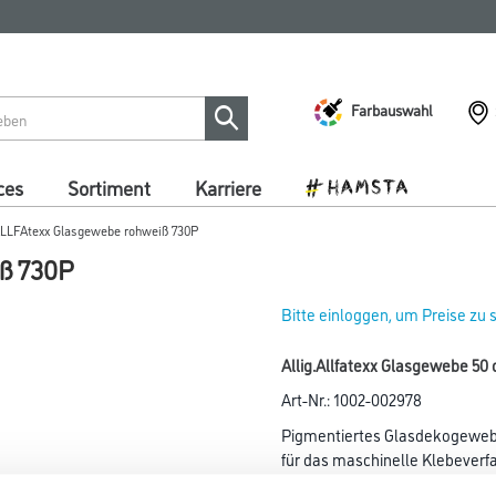
Farbauswahl
ces
Sortiment
Karriere
LLFAtexx Glasgewebe rohweiß 730P
ß 730P
Bitte einloggen, um Preise zu
Allig.Allfatexx Glasgewebe 50
Art-Nr.:
1002-002978
Pigmentiertes Glasdekogewebe
für das maschinelle Klebeverf
geeignet.