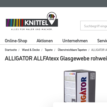
Zum
Zum
Inhalt
Navigationsmenü
springen
springen
Online-Shop
Aktionen
Unternehmen
Servi
Startseite
Wand & Decke
Tapete
Überstreichbare Tapeten
ALLIGATOR A
ALLIGATOR ALLFAtexx Glasgewebe rohwei