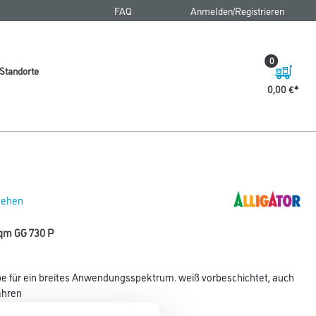
FAQ
Anmelden/Registrieren
0
Standorte
0,00 €
 sehen
 qm GG 730 P
 für ein breites Anwendungsspektrum. weiß vorbeschichtet, auch
ahren