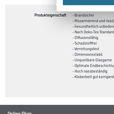
TAB:
Produkteigenschaft
- Brandsicher
- Rissarmierend und riss
- Gesundheitlich unbeden
- Nach Oeko-Tex Standard 1
- Diffusionsfähig
- Schadstofffrei
- Verrottungsfest
- Dimensionsstabil
- Unquellbare Glasgarne
- Optimale Endbeschichtu
- Hoch nassbeständig
- Kleberbett gut korrigier
Online-Shop