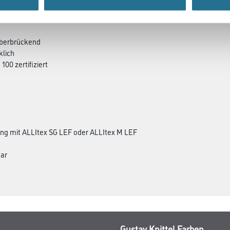
überbrückend
klich
00 zertifiziert
ng mit ALLItex SG LEF oder ALLItex M LEF
bar
Gustav Knittel Farben