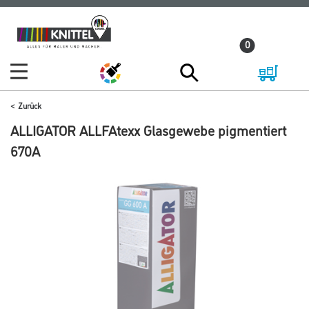
Zum
Zum
Inhalt
Navigationsmenü
0
springen
springen
Zurück
ALLIGATOR ALLFAtexx Glasgewebe pigmentiert
670A