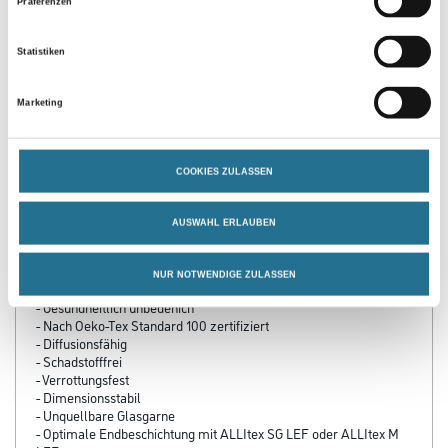
Präferenzen
Statistiken
Marketing
PRODUKTEIGENSCHAFTEN
COOKIES ZULASSEN
Produkteigenschaft
- Tapezieren ohne Kleber
- Keine Unregelmäßigkeiten durch Kleberauftrag
AUSWAHL ERLAUBEN
- Rationelle Verarbeitung
- Problemlose Reinigung der Arbeitsmittel
- Brandsicher
NUR NOTWENDIGE ZULASSEN
- Rissarmierend und rissüberbrückend
- Gesundheitlich unbedenich
- Nach Oeko-Tex Standard 100 zertifiziert
- Diffusionsfähig
- Schadstofffrei
- Verrottungsfest
- Dimensionsstabil
- Unquellbare Glasgarne
- Optimale Endbeschichtung mit ALLItex SG LEF oder ALLItex M