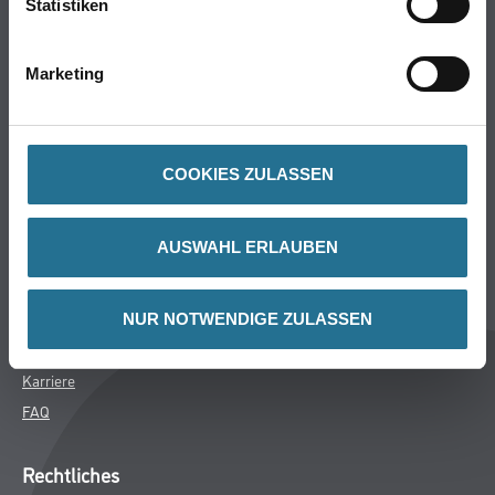
Statistiken
Bodenbeläge
Wand- & Deckenbeläge
Marketing
Werkzeug & Maschinen
Verbrauchsmaterialien
COOKIES ZULASSEN
Gustav Knittel Farben
Unternehmen
AUSWAHL ERLAUBEN
Aktuelles
Standorte
Services
NUR NOTWENDIGE ZULASSEN
Sortiment
Karriere
FAQ
Rechtliches