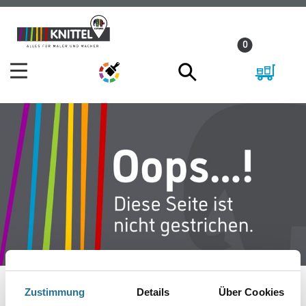
Zum
Zum
Inhalt
Navigationsmenü
0
springen
springen
Zustimmung
Details
Über Cookies