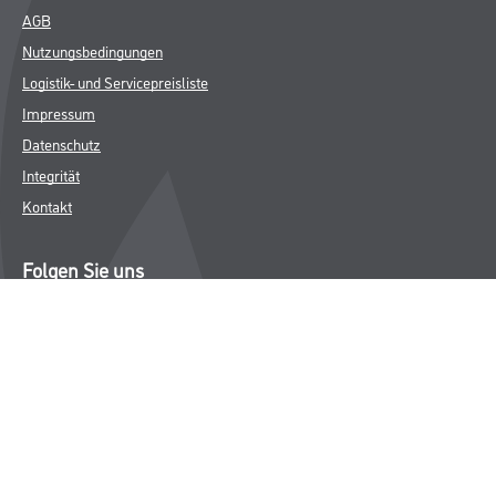
AGB
Nutzungsbedingungen
Logistik- und Servicepreisliste
Impressum
Datenschutz
Integrität
Kontakt
Folgen Sie uns
© Copyright CMS Dienstleistungs-Gesellschaft
* NUR FÜR GEWERBLICHE KUNDEN. ALLE ANGEGEBENEN PREISE
SIND ZZGL. GESETZLICHER MWST.
**Punktestand wird innerhalb mehrerer Wochen aktualisiert.