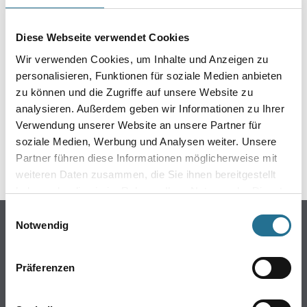
EIN KLEINER ZWISCHENFALL
IST AUFGETRETEN
Diese Webseite verwendet Cookies
Wir verwenden Cookies, um Inhalte und Anzeigen zu
Keine Sorge, wir pinseln schon an der Lösung und
personalisieren, Funktionen für soziale Medien anbieten
werden das Problem so schnell wie möglich beheben.
zu können und die Zugriffe auf unsere Website zu
Erkunden Sie in der Zwischenzeit unseren Online-Shop
analysieren. Außerdem geben wir Informationen zu Ihrer
und lassen Sie sich inspirieren.
Verwendung unserer Website an unsere Partner für
soziale Medien, Werbung und Analysen weiter. Unsere
ZURÜCK ZUM ONLINE-SHOP
Partner führen diese Informationen möglicherweise mit
weiteren Daten zusammen, die Sie ihnen bereitgestellt
haben oder die sie im Rahmen Ihrer Nutzung der Dienste
gesammelt haben.
Einwilligungsauswahl
Online-Shop
Notwendig
Farbe
WDV-Systeme
Präferenzen
Trockenbau
Putze- und Spachtelmassen