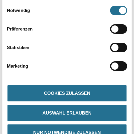
gesammelt haben.
Einwilligungsauswahl
Notwendig
Präferenzen
Statistiken
PRODUKTEIGENSCHAFTEN
Marketing
Produkteigenschaft
- Winkelprofil aus Kunststoff zur Ausbildung einer stabilen
und glatten Fugenflanke
- Gerade Abzugskante für schnelles und sicheres Erstellen von
sauberen Putzabschlüssen
COOKIES ZULASSEN
- Wärmebrückenoptimierter Anschluss
- Stabile Ausbildung von Fugenflanken für z.B. Fugendichtbänder
besonders bei schubweichen Dämmstoffen
AUSWAHL ERLAUBEN
- Einfache Verarbeitung
- Witterungs- und alterungsbeständig
- Integrierte Gewebefahne
NUR NOTWENDIGE ZULASSEN