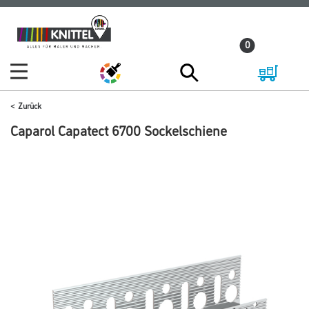
Zum
Zum
Inhalt
Navigationsmenü
0
springen
springen
Zurück
Caparol Capatect 6700 Sockelschiene