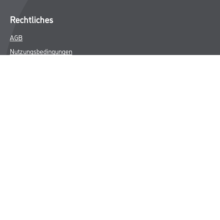
Rechtliches
AGB
Nutzungsbedingungen
Logistik- und Servicepreisliste
Impressum
Datenschutz
Integrität
Kontakt
Folgen Sie uns
© Copyright CMS Dienstleistungs-Gesellschaft
* NUR FÜR GEWERBLICHE KUNDEN. ALLE ANGEGEBENEN PREISE
SIND ZZGL. GESETZLICHER MWST.