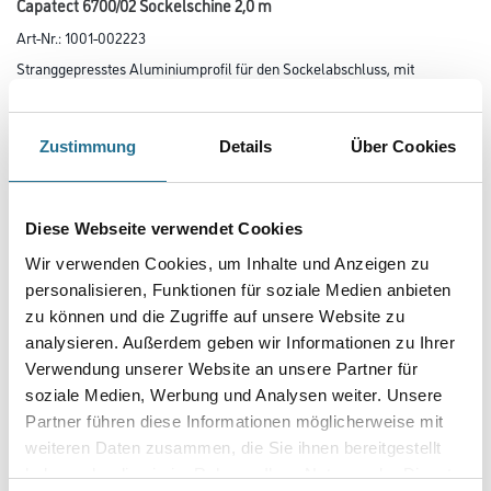
Capatect 6700/02 Sockelschine 2,0 m
Art-Nr.:
1001-002223
Stranggepresstes Aluminiumprofil für den Sockelabschluss, mit
spezieller Profilierung und Tropfkante.
Länge in centimeter
Zustimmung
Details
Über Cookies
Breite in centimeter
Diese Webseite verwendet Cookies
Wir verwenden Cookies, um Inhalte und Anzeigen zu
personalisieren, Funktionen für soziale Medien anbieten
Gebinde
zu können und die Zugriffe auf unsere Website zu
analysieren. Außerdem geben wir Informationen zu Ihrer
Verwendung unserer Website an unsere Partner für
soziale Medien, Werbung und Analysen weiter. Unsere
Partner führen diese Informationen möglicherweise mit
Umrechnungsfaktoren
weiteren Daten zusammen, die Sie ihnen bereitgestellt
haben oder die sie im Rahmen Ihrer Nutzung der Dienste