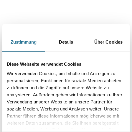
Capatect 6700/06 Plus Sockel- 2,0 m schiene stranggepresstes
Alu
Art-Nr.:
1001-002227
Stranggepresstes Aluminiumprofil für den Sockelabschluss, mit
spezieller Profilierung und Tropfkante.
Länge in centimeter
Zustimmung
Details
Über Cookies
Diese Webseite verwendet Cookies
Breite in centimeter
Wir verwenden Cookies, um Inhalte und Anzeigen zu
personalisieren, Funktionen für soziale Medien anbieten
Gebinde
zu können und die Zugriffe auf unsere Website zu
analysieren. Außerdem geben wir Informationen zu Ihrer
Verwendung unserer Website an unsere Partner für
soziale Medien, Werbung und Analysen weiter. Unsere
Partner führen diese Informationen möglicherweise mit
weiteren Daten zusammen, die Sie ihnen bereitgestellt
Umrechnungsfaktoren
haben oder die sie im Rahmen Ihrer Nutzung der Dienste