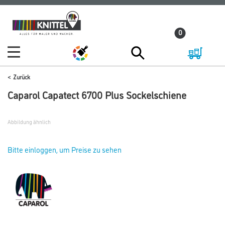
Zum
Zum
Inhalt
Navigationsmenü
0
springen
springen
Zurück
Caparol Capatect 6700 Plus Sockelschiene