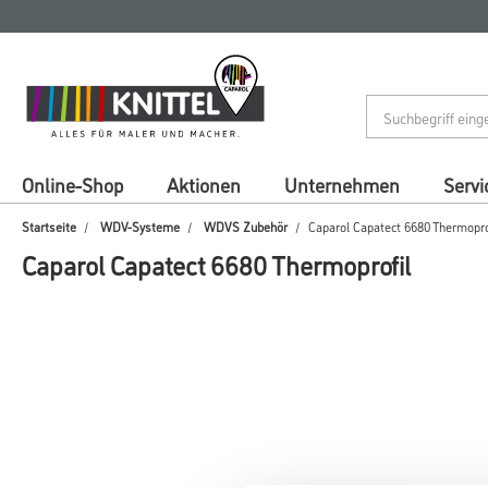
Zum
Zum
Inhalt
Navigationsmenü
springen
springen
Online-Shop
Aktionen
Unternehmen
Servi
Startseite
WDV-Systeme
WDVS Zubehör
Caparol Capatect 6680 Thermopro
Caparol Capatect 6680 Thermoprofil