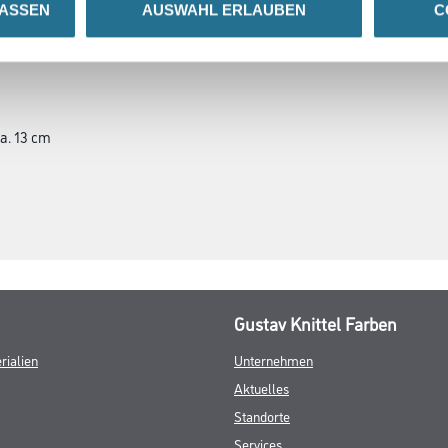
LASSEN
AUSWAHL ERLAUBEN
C
SATZINFOS
GEFAHRENHINWEISE
DAT
ca. 13 cm
Gustav Knittel Farben
rialien
Unternehmen
Aktuelles
Standorte
Services