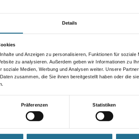
Winkelprofil mit einem Kunsts
Tropfkanten, zusammensteckba
Sockelschienenlösung in Komb
Details
Cookies
Länge in centimeter
nhalte und Anzeigen zu personalisieren, Funktionen für soziale
Website zu analysieren. Außerdem geben wir Informationen zu I
r soziale Medien, Werbung und Analysen weiter. Unsere Partner
 Daten zusammen, die Sie ihnen bereitgestellt haben oder die s
Umrechnungsfaktoren
n.
Präferenzen
Statistiken