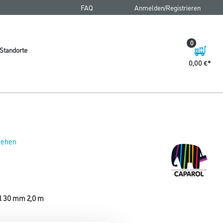
FAQ
Anmelden/Registrieren
0
Standorte
0,00 €
 sehen
l 30 mm 2,0 m