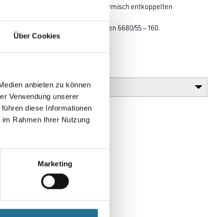
toffschenkel zur Ausbildung von thermisch entkoppelten
r. Als variable
ination mit Capatect Thermoschienen 6680/55 – 160.
Über Cookies
Gebinde
 Medien anbieten zu können
hrer Verwendung unserer
 führen diese Informationen
ie im Rahmen Ihrer Nutzung
Marketing