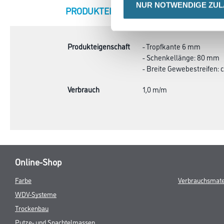
NUR NOTWENDIGE ZU
CURRENT
PRODUKTEIGENSCHAFTEN
ZU
TAB:
Produkteigenschaft
- Tropfkante 6 mm
- Schenkellänge: 80 mm
- Breite Gewebestreifen: 
Verbrauch
1,0 m/m
Online-Shop
Farbe
Verbrauchsmate
WDV-Systeme
Trockenbau
Putze- und Spachtelmassen