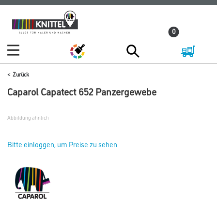
Zum
Zum
Inhalt
Navigationsmenü
0
springen
springen
Zurück
Caparol Capatect 652 Panzergewebe
Abbildung ähnlich
Bitte einloggen, um Preise zu sehen