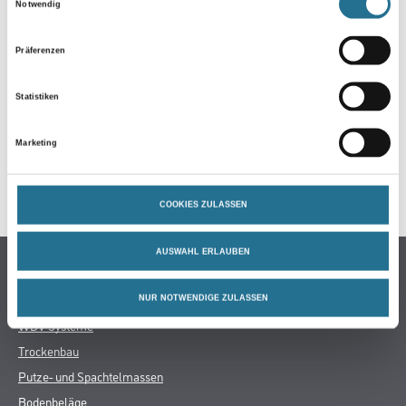
Notwendig
ZUSATZINFOS
Präferenzen
GEFAHRENHINWEISE
Statistiken
DATENBLÄTTER
Marketing
SPEZIFIKATIONEN
COOKIES ZULASSEN
AUSWAHL ERLAUBEN
Online-Shop
Farbe
NUR NOTWENDIGE ZULASSEN
WDV-Systeme
Trockenbau
Putze- und Spachtelmassen
Bodenbeläge