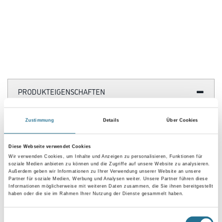
PRODUKTEIGENSCHAFTEN
Produkteigenschaft
Zustimmung
Details
Über Cookies
- Schiebefest
- Alkalibeständig
- Weichmacherfrei
Diese Webseite verwendet Cookies
- Kante geschnitten
Wir verwenden Cookies, um Inhalte und Anzeigen zu personalisieren, Funktionen für
- Lichte Maschenweite: 5,5 x 5,0 mm
soziale Medien anbieten zu können und die Zugriffe auf unsere Website zu analysieren.
Außerdem geben wir Informationen zu Ihrer Verwendung unserer Website an unsere
Partner für soziale Medien, Werbung und Analysen weiter. Unsere Partner führen diese
Verbrauch
Informationen möglicherweise mit weiteren Daten zusammen, die Sie ihnen bereitgestellt
haben oder die sie im Rahmen Ihrer Nutzung der Dienste gesammelt haben.
1,0 m²/m²
Einwilligungsauswahl