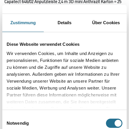
Capatect 646/02 Anputzleiste 2,4 m 3D mini Anthrazit Karton = 25
Stück
Art-Nr.:
1001-013874
Zweiteilige Anputzleiste mit großer Bewegungsaufnahme zum Einbau
Zustimmung
Details
Über Cookies
vor der Dämmebene.
Länge in centimeter
Diese Webseite verwendet Cookies
Wir verwenden Cookies, um Inhalte und Anzeigen zu
personalisieren, Funktionen für soziale Medien anbieten
Gebinde
zu können und die Zugriffe auf unsere Website zu
analysieren. Außerdem geben wir Informationen zu Ihrer
Verwendung unserer Website an unsere Partner für
soziale Medien, Werbung und Analysen weiter. Unsere
Partner führen diese Informationen möglicherweise mit
Umrechnungsfaktoren
weiteren Daten zusammen, die Sie ihnen bereitgestellt
haben oder die sie im Rahmen Ihrer Nutzung der Dienste
gesammelt haben.
Einwilligungsauswahl
Notwendig