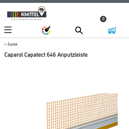
Zum
Zum
Inhalt
Navigationsmenü
0
springen
springen
Zurück
Caparol Capatect 646 Anputzleiste