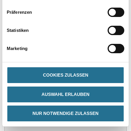
Präferenzen
Statistiken
PRODUKTEIGENSCHAFTEN
Marketing
Produkteigenschaft
- Einbau vor der Dämmebene, nach Einbau der Dämmung
- 3D-Bewegungsaufnahme und schlagregendicht
- Selbstklebender, flexibler Anschluss ohne Verschraubung
COOKIES ZULASSEN
Verbrauch
1,0 m/m
AUSWAHL ERLAUBEN
NUR NOTWENDIGE ZULASSEN
ZUSATZINFOS