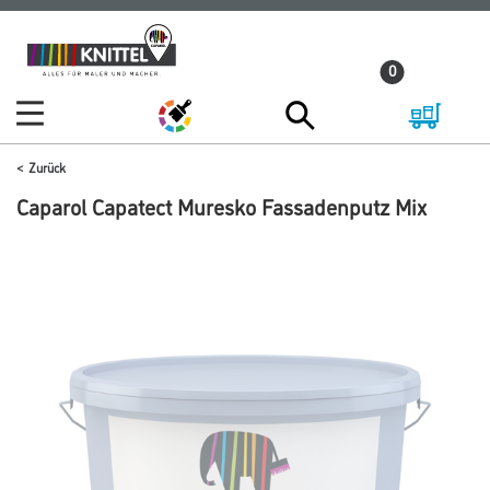
Zum
Zum
Inhalt
Navigationsmenü
0
springen
springen
Zurück
Caparol Capatect Muresko Fassadenputz Mix