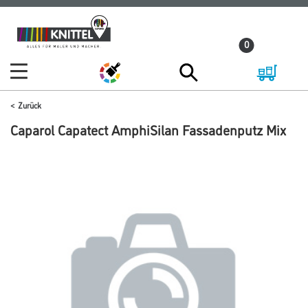
Zum
Zum
Inhalt
Navigationsmenü
0
springen
springen
Zurück
Caparol Capatect AmphiSilan Fassadenputz Mix