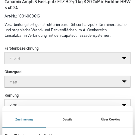
Capamix AmphiS.Fass-putz FTZ B 25,0 kg K 20 CxMix Farbton HBW
< 40 24
Art-Nr.:
1001-009616
Verarbeitungsfertiger, strukturierbarer Siliconharzputz für mineralische
und organische Wand- und Deckenflächen im Außenbereich.
Einsatzbar in Verbindung mit den Capatect Fassadensystemen.
Farbtonbezeichnung
Glanzgrad
Körnung
Gebinde
Zustimmung
Details
Über Cookies