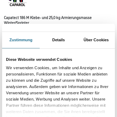
Capatect 186 M Klebe- und 25,0 kg Armierungsmasse
Winter/Sprinter
Art-Nr.:
1001-009739
Mineralischer Werktrockenmörtel zum Kleben und Armieren von
Zustimmung
Details
Über Cookies
Dämmplatten. Optimiert für den Maschineneinsatz. Mit
trocknungsbeschleunigter Sprinter-Einstellung für die feuchte und kühle
Jahreszeit.
Diese Webseite verwendet Cookies
Gebinde
Wir verwenden Cookies, um Inhalte und Anzeigen zu
personalisieren, Funktionen für soziale Medien anbieten
zu können und die Zugriffe auf unsere Website zu
Variante
analysieren. Außerdem geben wir Informationen zu Ihrer
Verwendung unserer Website an unsere Partner für
soziale Medien, Werbung und Analysen weiter. Unsere
Partner führen diese Informationen möglicherweise mit
weiteren Daten zusammen, die Sie ihnen bereitgestellt
Umrechnungsfaktoren