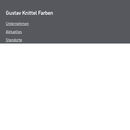
Gustav Knittel Farben
Unternehmen
Aktuelles
Standorte
Services
Sortiment
Karriere
FAQ
Rechtliches
AGB
Nutzungsbedingungen
Logistik- und Servicepreisliste
Impressum