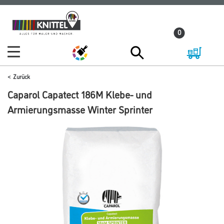
Zum
Zum
Inhalt
Navigationsmenü
0
springen
springen
Zurück
Caparol Capatect 186M Klebe- und
Armierungsmasse Winter Sprinter