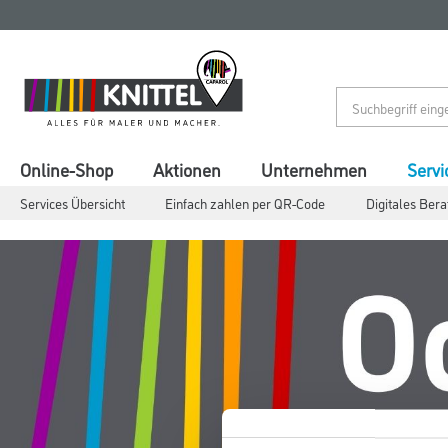
Zum
Zum
Inhalt
Navigationsmenü
springen
springen
Online-Shop
Aktionen
Unternehmen
Servi
Services Übersicht
Einfach zahlen per QR-Code
Digitales Ber