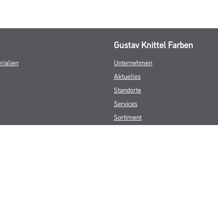
Gustav Knittel Farben
rialien
Unternehmen
Aktuelles
Standorte
Services
Sortiment
Karriere
FAQ