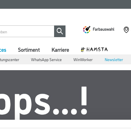
Farbauswahl
ces
Sortiment
Karriere
atungscenter
WhatsApp Service
WinWorker
Newsletter