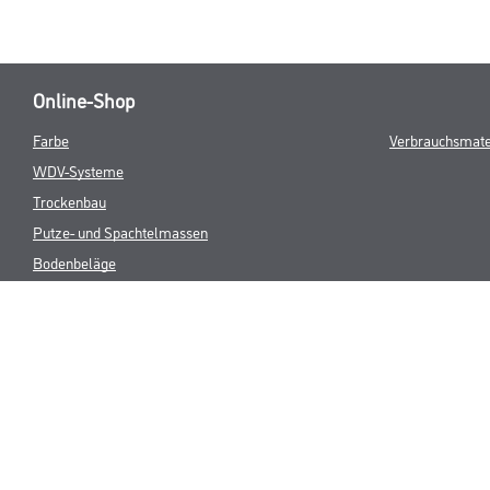
Online-Shop
Farbe
Verbrauchsmate
WDV-Systeme
Trockenbau
Putze- und Spachtelmassen
Bodenbeläge
Wand- & Deckenbeläge
Werkzeug & Maschinen