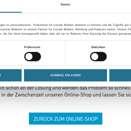
Details
gen zu personalisieren, Funktionen für soziale Medien anbieten zu können und die Zugriffe auf
 unserer Website an unsere Partner für soziale Medien, Werbung und Analysen weiter. Unsere Pa
 die Sie ihnen bereitgestellt haben oder die sie im Rahmen Ihrer Nutzung der Dienste gesamme
Präferenzen
Statistiken
 ZWISCHENFALL IST
N
AUSWAHL ERLAUBEN
seln schon an der Lösung und werden das Problem so schnell
in der Zwischenzeit unseren Online-Shop und lassen Sie sic
ZURÜCK ZUM ONLINE-SHOP