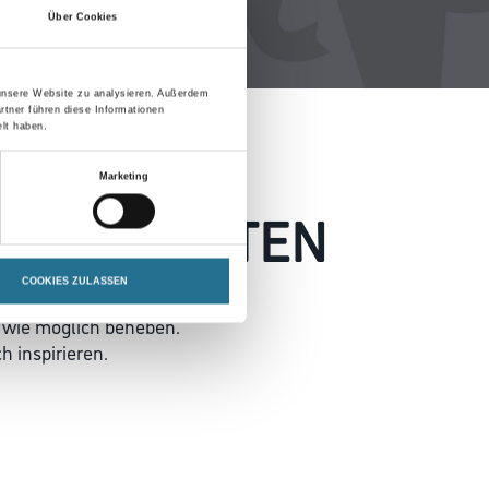
Über Cookies
 unsere Website zu analysieren. Außerdem
rtner führen diese Informationen
lt haben.
Marketing
 AUFGETRETEN
COOKIES ZULASSEN
 wie möglich beheben.
h inspirieren.