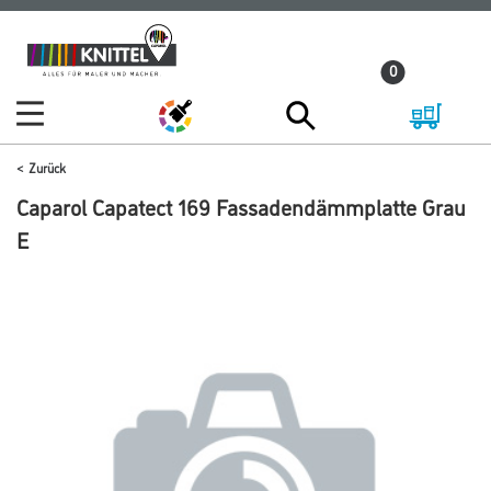
Zum
Zum
Inhalt
Navigationsmenü
0
springen
springen
Zurück
Caparol Capatect 169 Fassadendämmplatte Grau
E