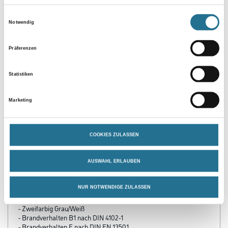
Einwilligungsauswahl
Umrechnungsfaktoren
Notwendig
Präferenzen
Statistiken
Marketing
PRODUKTEIGENSCHAFTEN
COOKIES ZULASSEN
Produkteigenschaft
AUSWAHL ERLAUBEN
- Kantenausbildung: Stumpf
- Dämmoptimiert
NUR NOTWENDIGE ZULASSEN
- Blendfreie Verarbeitung
- Bemessungswert der Wärmeleitfähigkeit λ = 0,032 W/(mK)
- Zweifarbig Grau/Weiß
- Brandverhalten B1 nach DIN 4102-1
- Brandverhalten E nach DIN EN 13501