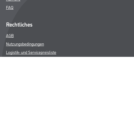
FAQ
Rechtliches
AGB
Nutzungsbedingungen
Logistik- und Servicepreisliste
Impressum
Datenschutz
Integrität
Kontakt
Folgen Sie uns
© Copyright CMS Dienstleistungs-Gesellschaft