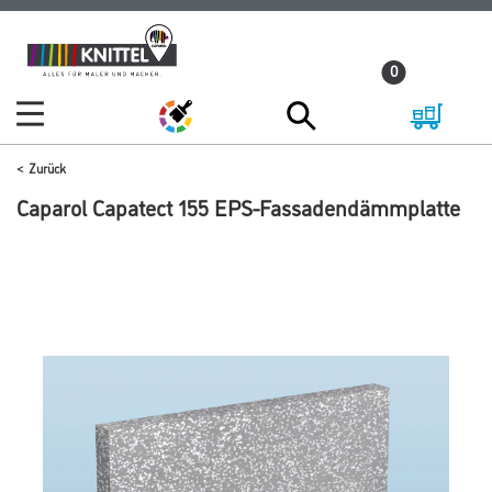
Zum
Zum
Inhalt
Navigationsmenü
0
springen
springen
Zurück
Caparol Capatect 155 EPS-Fassadendämmplatte