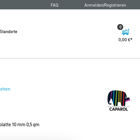
FAQ
Anmelden/Registrieren
0
Standorte
0,00 €
 sehen
platte 10 mm 0,5 qm