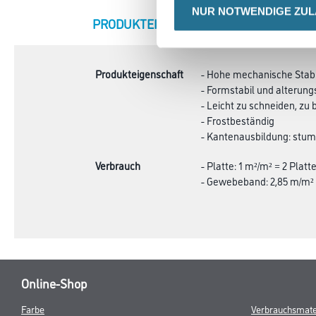
NUR NOTWENDIGE ZU
CURRENT
PRODUKTEIGENSCHAFTEN
ZU
TAB:
Produkteigenschaft
- Hohe mechanische Stabi
- Formstabil und alterun
- Leicht zu schneiden, zu
- Frostbeständig
- Kantenausbildung: stum
Verbrauch
- Platte: 1 m²/m² = 2 Platt
- Gewebeband: 2,85 m/m²
Online-Shop
Farbe
Verbrauchsmate