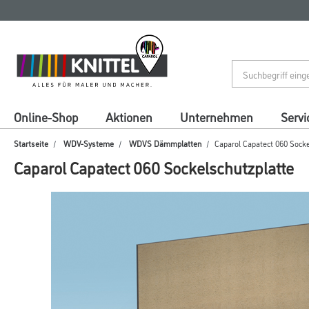
Zum
Zum
Inhalt
Navigationsmenü
springen
springen
Online-Shop
Aktionen
Unternehmen
Servi
Startseite
WDV-Systeme
WDVS Dämmplatten
Caparol Capatect 060 Socke
Caparol Capatect 060 Sockelschutzplatte