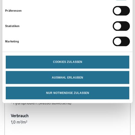
Präferenzen
Statistiken
Marketing
PRODUKTEIGENSCHAFTEN
COOKIES ZULASSEN
Produkteigenschaft
AUSWAHL ERLAUBEN
- Nicht brennbar nach DIN 4102-A
- Armierungsseite weiß beschichtet
- Thermisch reaktionsfrei
NUR NOTWENDIGE ZULASSEN
- Alterungsbeständig und unverrottbar
- Hydrophobiert (wasserabweisend)
Verbrauch
1,0 m²/m²