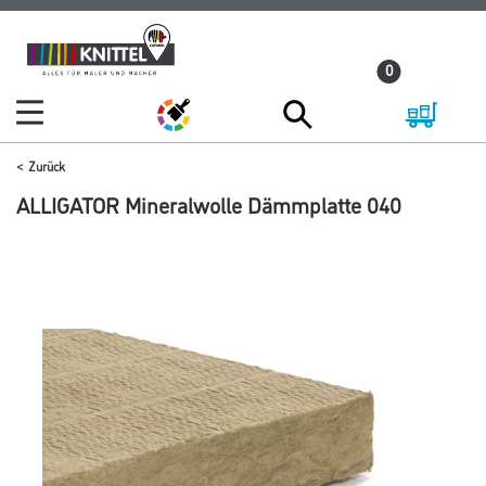
Zum
Zum
Inhalt
Navigationsmenü
0
springen
springen
Zurück
ALLIGATOR Mineralwolle Dämmplatte 040