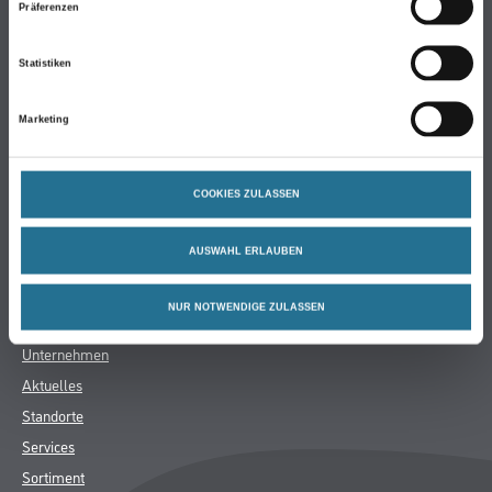
Präferenzen
Farbe
WDV-Systeme
Statistiken
Trockenbau
Marketing
Putze- und Spachtelmassen
Bodenbeläge
Wand- & Deckenbeläge
COOKIES ZULASSEN
Werkzeug & Maschinen
Verbrauchsmaterialien
AUSWAHL ERLAUBEN
Gustav Knittel Farben
NUR NOTWENDIGE ZULASSEN
Unternehmen
Aktuelles
Standorte
Services
Sortiment