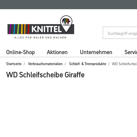
Zum
Zum
Inhalt
Navigationsmenü
springen
springen
Online-Shop
Aktionen
Unternehmen
Servi
Startseite
Verbrauchsmaterialien
Schleif- & Trennprodukte
WD Schleifscheib
WD Schleifscheibe Giraffe