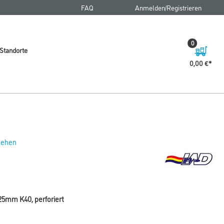
FAQ
Anmelden/Registrieren
0
Standorte
0,00 €
 sehen
25mm K40, perforiert