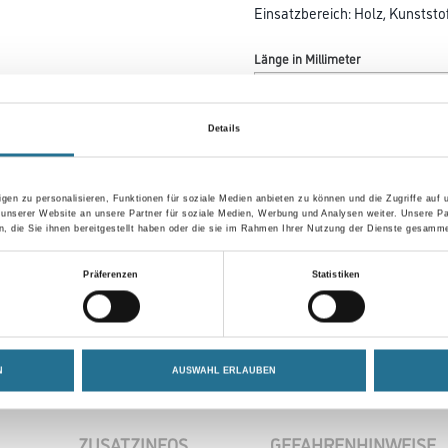
Einsatzbereich: Holz, Kunststof
Länge in Millimeter
Details
Körnung
gen zu personalisieren, Funktionen für soziale Medien anbieten zu können und die Zugriffe auf
 unserer Website an unsere Partner für soziale Medien, Werbung und Analysen weiter. Unsere Pa
 die Sie ihnen bereitgestellt haben oder die sie im Rahmen Ihrer Nutzung der Dienste gesamme
Umrechnungsfaktoren
Präferenzen
Statistiken
N
AUSWAHL ERLAUBEN
ZUSATZINFOS
GEFAHRENHINWEISE