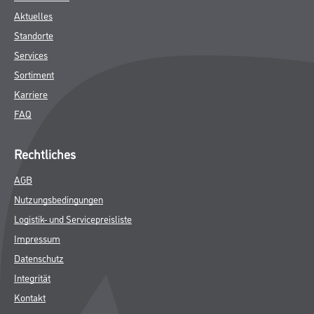
SPEZIFIKATIONEN
Online-Shop
Farbe
WDV-Systeme
Trockenbau
Putze- und Spachtelmassen
Bodenbeläge
Wand- & Deckenbeläge
Werkzeug & Maschinen
Verbrauchsmaterialien
Gustav Knittel Farben
Unternehmen