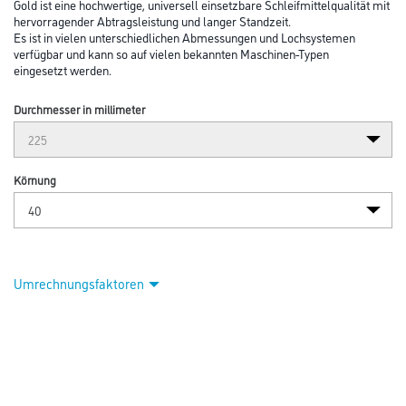
Abbildung ähnlich
Bitte einloggen, um Preise zu sehen
Mirka Schleifscheibe Gold Grip 27L K40 D=225mm (1PCK = 25STK)
#2364802540
Art-Nr.:
4420-000624