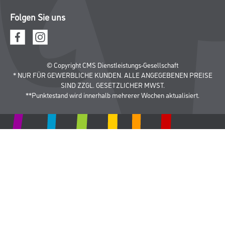
Aktuelles
Standorte
Services
Sortiment
Karriere
FAQ
Rechtliches
AGB
Nutzungsbedingungen
Logistik- und Servicepreisliste
Impressum
Datenschutz
Integrität
Kontakt