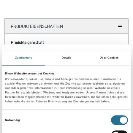
Gold ist eine hochwertige, universell einsetzbare Schleifmittelqualität mit
hervorragender Abtragsleistung und langer Standzeit.
Es ist in vielen unterschiedlichen Abmessungen und Lochsystemen
verfügbar und kann so auf vielen bekannten Maschinen-Typen
eingesetzt werden.
Durchmesser in millimeter
Körnung
Zustimmung
Details
Über Cookies
Diese Webseite verwendet Cookies
Wir verwenden Cookies, um Inhalte und Anzeigen zu personalisieren, Funktionen für
soziale Medien anbieten zu können und die Zugriffe auf unsere Website zu analysieren.
Außerdem geben wir Informationen zu Ihrer Verwendung unserer Website an unsere
Umrechnungsfaktoren
Partner für soziale Medien, Werbung und Analysen weiter. Unsere Partner führen diese
Informationen möglicherweise mit weiteren Daten zusammen, die Sie ihnen bereitgestellt
haben oder die sie im Rahmen Ihrer Nutzung der Dienste gesammelt haben.
Einwilligungsauswahl
Notwendig