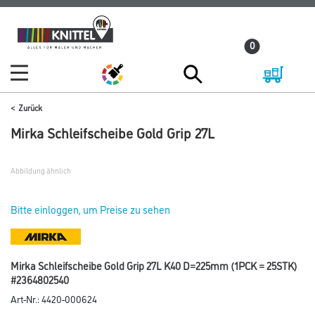
Zum
Zum
Inhalt
Navigationsmenü
0
springen
springen
Zurück
Mirka Schleifscheibe Gold Grip 27L