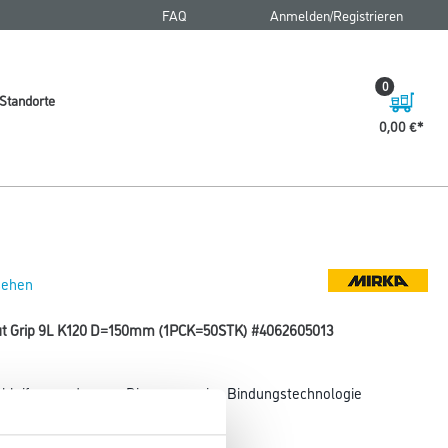
FAQ
Anmelden/Registrieren
0
Standorte
0,00 €
 sehen
Cut Grip 9L K120 D=150mm (1PCK=50STK) #4062605013
Schleifanwendungen. Die progressive Bindungstechnologie
gkeit. Ideal
s um den Abrieb an Kanten geht.