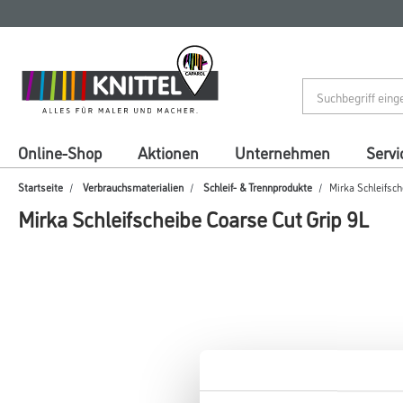
Zum
Zum
Inhalt
Navigationsmenü
springen
springen
Online-Shop
Aktionen
Unternehmen
Servi
Startseite
Verbrauchsmaterialien
Schleif- & Trennprodukte
Mirka Schleifsch
Mirka Schleifscheibe Coarse Cut Grip 9L