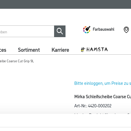
Farbauswahl
ces
Sortiment
Karriere
eibe Coarse Cut Grip 9L
Bitte einloggen, um Preise zu
Mirka Schleifscheibe Coarse 
Art-Nr.:
4420-000202
Ideales Produkt für schwere 
ermöglicht hohe Verschleißfesti
für Anwendungen, bei denen e