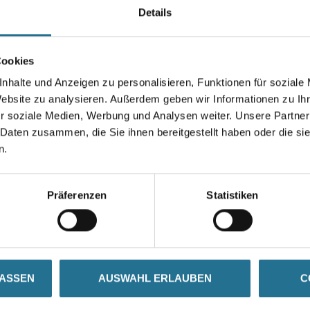
Details
Durchmesser in millimeter
Cookies
nhalte und Anzeigen zu personalisieren, Funktionen für soziale
Website zu analysieren. Außerdem geben wir Informationen zu I
Umrechnungsfaktoren
r soziale Medien, Werbung und Analysen weiter. Unsere Partner
 Daten zusammen, die Sie ihnen bereitgestellt haben oder die s
n.
Präferenzen
Statistiken
SATZINFOS
GEFAHRENHINWEISE
DAT
LASSEN
AUSWAHL ERLAUBEN
C