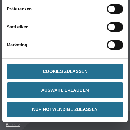
WDV-Systeme
Präferenzen
Trockenbau
Putze- und Spachtelmassen
Statistiken
Bodenbeläge
Wand- & Deckenbeläge
Marketing
Werkzeug & Maschinen
Verbrauchsmaterialien
COOKIES ZULASSEN
Gustav Knittel Farben
Unternehmen
AUSWAHL ERLAUBEN
Aktuelles
Standorte
Services
NUR NOTWENDIGE ZULASSEN
Sortiment
Karriere