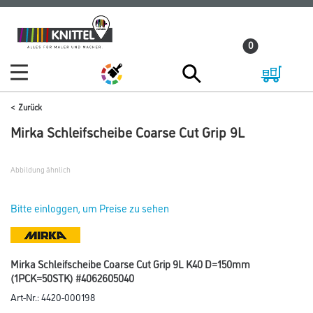
Zum
Zum
Inhalt
Navigationsmenü
0
springen
springen
Zurück
Mirka Schleifscheibe Coarse Cut Grip 9L
Abbildung ähnlich
Bitte einloggen, um Preise zu sehen
Mirka Schleifscheibe Coarse Cut Grip 9L K40 D=150mm
(1PCK=50STK) #4062605040
Art-Nr.:
4420-000198