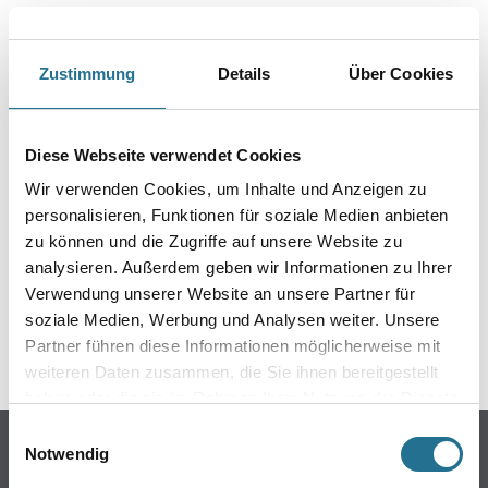
PRODUKTEIGENSCHAFTEN
Zustimmung
Details
Über Cookies
Diese Webseite verwendet Cookies
ZUSATZINFOS
Wir verwenden Cookies, um Inhalte und Anzeigen zu
personalisieren, Funktionen für soziale Medien anbieten
GEFAHRENHINWEISE
zu können und die Zugriffe auf unsere Website zu
analysieren. Außerdem geben wir Informationen zu Ihrer
DATENBLÄTTER
Verwendung unserer Website an unsere Partner für
soziale Medien, Werbung und Analysen weiter. Unsere
Partner führen diese Informationen möglicherweise mit
SPEZIFIKATIONEN
weiteren Daten zusammen, die Sie ihnen bereitgestellt
haben oder die sie im Rahmen Ihrer Nutzung der Dienste
gesammelt haben.
Einwilligungsauswahl
Online-Shop
Notwendig
Farbe