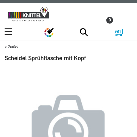
Zum
Zum
Inhalt
Navigationsmenü
0
springen
springen
Zurück
Scheidel Sprühflasche mit Kopf