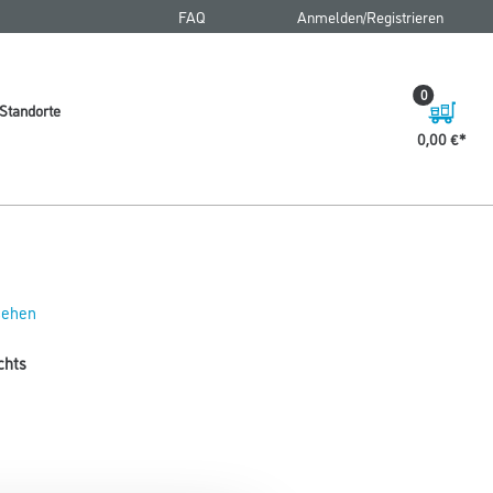
FAQ
Anmelden/Registrieren
0
Standorte
0,00 €
 sehen
chts