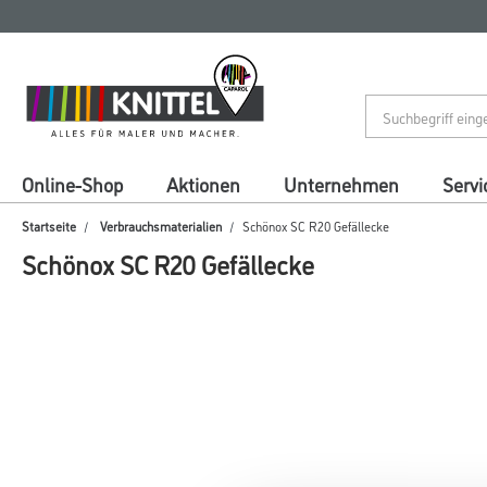
Zum
Zum
Inhalt
Navigationsmenü
springen
springen
Online-Shop
Aktionen
Unternehmen
Servi
Startseite
Verbrauchsmaterialien
Schönox SC R20 Gefällecke
Schönox SC R20 Gefällecke