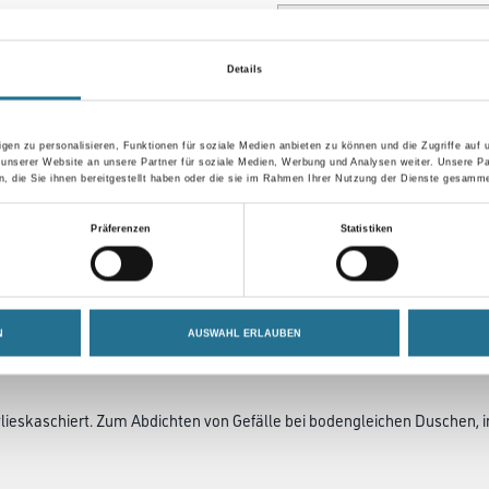
Details
Umrechnungsfaktoren
gen zu personalisieren, Funktionen für soziale Medien anbieten zu können und die Zugriffe auf
 unserer Website an unsere Partner für soziale Medien, Werbung und Analysen weiter. Unsere Pa
 die Sie ihnen bereitgestellt haben oder die sie im Rahmen Ihrer Nutzung der Dienste gesamme
Präferenzen
Statistiken
N
AUSWAHL ERLAUBEN
N
ZUSATZINFOS
GEFAHRENHINWEISE
 vlieskaschiert. Zum Abdichten von Gefälle bei bodengleichen Duschen,