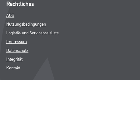
Rechtliches
AGB
Nutzungsbedingungen
Logistik- und Servicepreisliste
Impressum
Datenschutz
Integrität
Kontakt
Folgen Sie uns
© Copyright CMS Dienstleistungs-Gesellschaft
* NUR FÜR GEWERBLICHE KUNDEN. ALLE ANGEGEBENEN PREISE
SIND ZZGL. GESETZLICHER MWST.
**Punktestand wird innerhalb mehrerer Wochen aktualisiert.