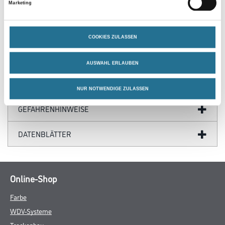
Zum Abdichten von Wandanschlüssen bei Badewannen und
Marketing
Duschtassen sowie weiteren speziellen Einbausituationen.
Beidseitig
vlieskaschiert mit selbstklebendem Butylstreifen.
COOKIES ZULASSEN
AUSWAHL ERLAUBEN
ZUSATZINFOS
NUR NOTWENDIGE ZULASSEN
GEFAHRENHINWEISE
DATENBLÄTTER
Online-Shop
Farbe
WDV-Systeme
Trockenbau