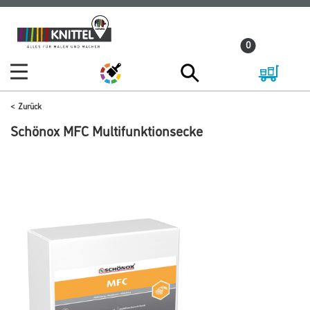
Zum
Zum
Inhalt
Navigationsmenü
0
springen
springen
Zurück
Schönox MFC Multifunktionsecke