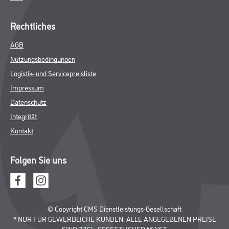
WDV-Systeme
Trockenbau
Putze- und Spachtelmassen
Bodenbeläge
Wand- & Deckenbeläge
Werkzeug & Maschinen
Verbrauchsmaterialien
Gustav Knittel Farben
Unternehmen
Aktuelles
Standorte
Services
Sortiment
Karriere
FAQ