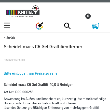
Zum
Zum
Inhalt
Navigationsmenü
0
springen
springen
Zurück
Scheidel macs C6 Gel Graffitientferner