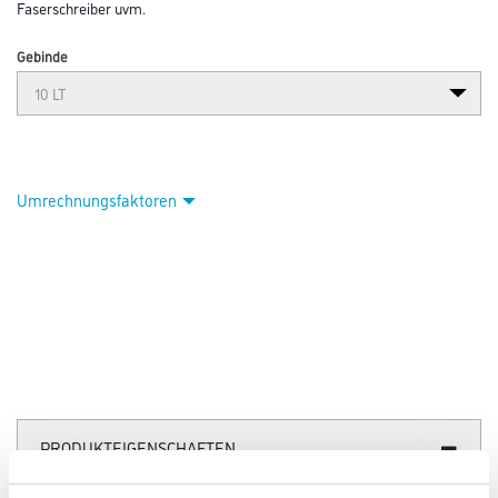
Abbildung ähnlich
Bitte einloggen, um Preise zu sehen
Scheidel macs C6 Gel Graffiti- 10,0 lt Reiniger
Art-Nr.:
1020-000253
Anwendung im Außen- und Innenbereich, kurzzeitig lösemittelbeständige
Untergründe. Einsatzbereich als schnell und intensiv
lösendes Gel zur großflächigen Entfernung von mehrlagigem Graffiti,