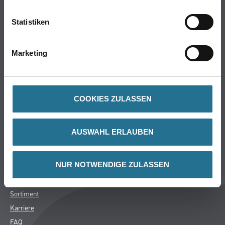
Produkteigenschaft
Gelartig, breites Anwendungsgebiet mit besonderer
Statistiken
Tiefenwirkung, schnell lösend.
Marketing
ZUSATZINFOS
COOKIES ZULASSEN
GEFAHRENHINWEISE
DATENBLÄTTER
AUSWAHL ERLAUBEN
SPEZIFIKATIONEN
NUR NOTWENDIGE ZULASSEN
Online-Shop
Farbe