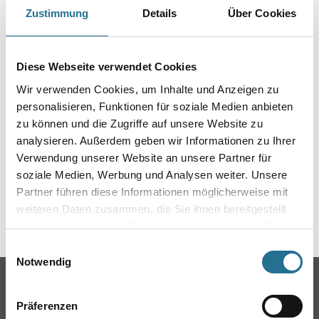
Faserschreiber uvm.
Zustimmung
Details
Über Cookies
Gebinde
Diese Webseite verwendet Cookies
Wir verwenden Cookies, um Inhalte und Anzeigen zu
personalisieren, Funktionen für soziale Medien anbieten
zu können und die Zugriffe auf unsere Website zu
Umrechnungsfaktoren
analysieren. Außerdem geben wir Informationen zu Ihrer
Verwendung unserer Website an unsere Partner für
soziale Medien, Werbung und Analysen weiter. Unsere
Partner führen diese Informationen möglicherweise mit
weiteren Daten zusammen, die Sie ihnen bereitgestellt
haben oder die sie im Rahmen Ihrer Nutzung der Dienste
gesammelt haben.
Einwilligungsauswahl
Notwendig
PRODUKTEIGENSCHAFTEN
Präferenzen