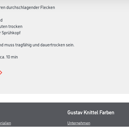
ren durchschlagender Flecken
nd
uten trocken
er Sprühkopf
d muss tragfähig und dauertrocken sein.
 ca. 10 min
Gustav Knittel Farben
rialien
Unternehmen