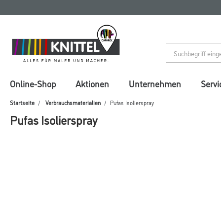
Zum
Zum
Inhalt
Navigationsmenü
springen
springen
Online-Shop
Aktionen
Unternehmen
Servi
Startseite
Verbrauchsmaterialien
Pufas Isolierspray
Pufas Isolierspray