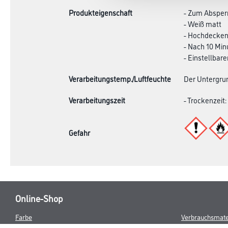
Produkteigenschaft
- Zum Absper
- Weiß matt
- Hochdecke
- Nach 10 Min
- Einstellbar
Verarbeitungstemp./Luftfeuchte
Der Untergrun
Verarbeitungszeit
- Trockenzeit:
Gefahr
Online-Shop
Farbe
Verbrauchsmate