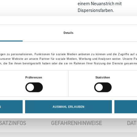
einem Neuanstrich mit
Dispersionsfarben.
Farbtonbezeichnung
Details
gen zu personalisieren, Funktionen für soziale Medien anbieten zu können und die Zugriffe auf
Umrechnungsfaktoren
 unserer Website an unsere Partner für soziale Medien, Werbung und Analysen weiter. Unsere Pa
 die Sie ihnen bereitgestellt haben oder die sie im Rahmen Ihrer Nutzung der Dienste gesamme
Präferenzen
Statistiken
N
AUSWAHL ERLAUBEN
SATZINFOS
GEFAHRENHINWEISE
DAT