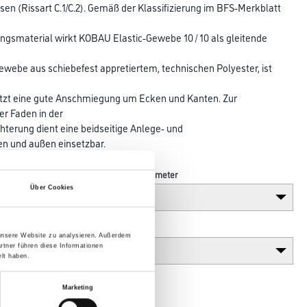
en (Rissart C.1/C.2). Gemäß der Klassifizierung im BFS-Merkblatt
ngsmaterial wirkt KOBAU Elastic-Gewebe 10 / 10 als gleitende
 Gewebe aus schiebefest appretiertem, technischen Polyester, ist
itzt eine gute Anschmiegung um Ecken und Kanten. Zur
er Faden in der
hterung dient eine beidseitige Anlege- und
n und außen einsetzbar.
Länge in centimeter
Über Cookies
Gebinde
 unsere Website zu analysieren. Außerdem
rtner führen diese Informationen
lt haben.
Marketing