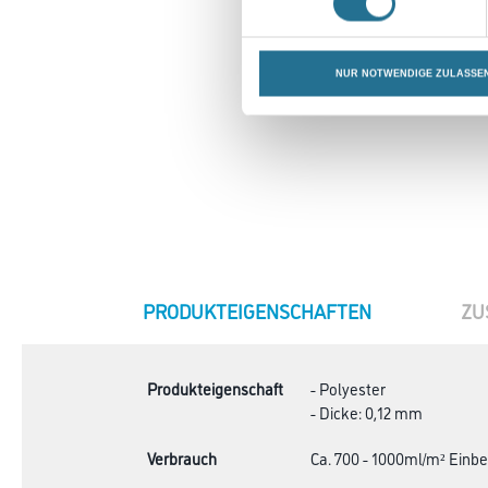
NUR NOTWENDIGE ZULASSE
CURRENT
PRODUKTEIGENSCHAFTEN
ZU
TAB:
Produkteigenschaft
- Polyester
- Dicke: 0,12 mm
Verbrauch
Ca. 700 - 1000ml/m² Einbe