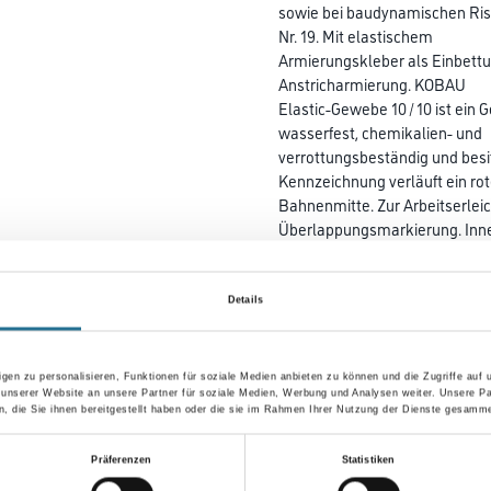
sowie bei baudynamischen Riss
Nr. 19. Mit elastischem
Armierungskleber als Einbettu
Anstricharmierung. KOBAU
Elastic-Gewebe 10 / 10 ist ein
wasserfest, chemikalien- und
verrottungsbeständig und bes
Kennzeichnung verläuft ein rot
Bahnenmitte. Zur Arbeitserleic
Überlappungsmarkierung. Inne
Farbtonbezeichnung
Details
Breite in centimeter
gen zu personalisieren, Funktionen für soziale Medien anbieten zu können und die Zugriffe auf
 unserer Website an unsere Partner für soziale Medien, Werbung und Analysen weiter. Unsere Pa
 die Sie ihnen bereitgestellt haben oder die sie im Rahmen Ihrer Nutzung der Dienste gesamme
Variante
Präferenzen
Statistiken