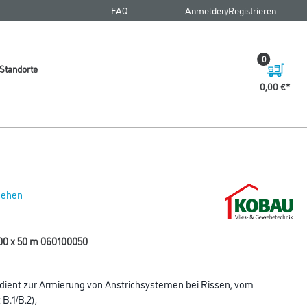
FAQ
Anmelden/Registrieren
0
Standorte
0,00 €
 sehen
,00 x 50 m 060100050
dient zur Armierung von Anstrichsystemen bei Rissen, vom
B.1/B.2),