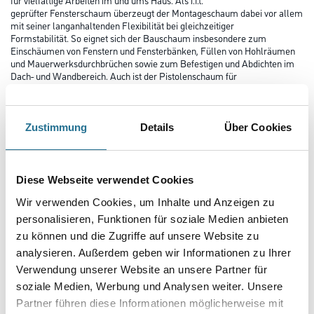
geprüfter Fensterschaum überzeugt der Montageschaum dabei vor allem
mit seiner langanhaltenden Flexibilität bei gleichzeitiger
Formstabilität. So eignet sich der Bauschaum insbesondere zum
Einschäumen von Fenstern und Fensterbänken, Füllen von Hohlräumen
und Mauerwerksdurchbrüchen sowie zum Befestigen und Abdichten im
Dach- und Wandbereich. Auch ist der Pistolenschaum für
Wärmedämmverbundsysteme geeignet (B1 nach DIN 4102) und kann
Bauteile gegen Wärme, Kälte, Schall und Zugluft dämmen – Kälte- und
Schallbrücken werden effektiv verhindert. Dabei weist der Dämmschaum
einen geringeren Aushärtungsdruck auf als herkömmlicher PU
Zustimmung
Details
Über Cookies
Schaum und ist bereits nach 60 Minuten ausgehärtet. Nach der
Anwendung kann die Dichtmasse für optimale Ergebnisse überstrichen,
überputzt und überklebt werden.
Diese Webseite verwendet Cookies
Farbtonbezeichnung
Wir verwenden Cookies, um Inhalte und Anzeigen zu
personalisieren, Funktionen für soziale Medien anbieten
zu können und die Zugriffe auf unsere Website zu
Gebinde
analysieren. Außerdem geben wir Informationen zu Ihrer
Verwendung unserer Website an unsere Partner für
soziale Medien, Werbung und Analysen weiter. Unsere
Partner führen diese Informationen möglicherweise mit