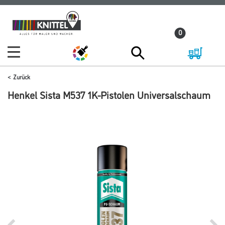
Zum
Zum
Inhalt
Navigationsmenü
0
springen
springen
Zurück
Henkel Sista M537 1K-Pistolen Universalschaum