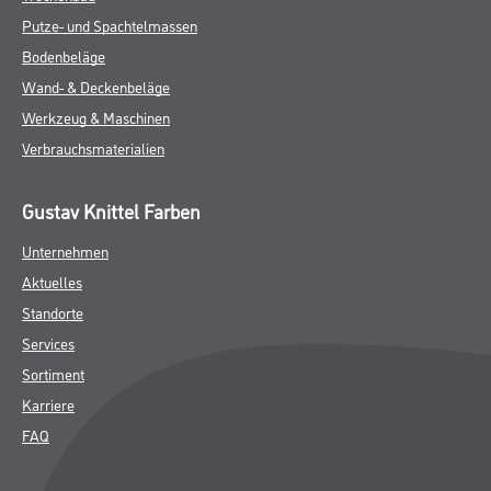
ZUSATZINFOS
GEFAHRENHINWEISE
DATENBLÄTTER
SPEZIFIKATIONEN
Online-Shop
Farbe
WDV-Systeme
Trockenbau