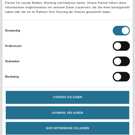
Partner für soziale Medien, Werbung und Analysen weiter. Unsere Partner führen diese
Informationen möglicherweise mit weiteren Daten zusammen, die Sie ihnen bereitgestellt
haben oder die sie im Rahmen Ihrer Nutzung der Dienste gesammelt haben.
Umrechnungsfaktoren
Einwilligungsauswahl
Notwendig
Präferenzen
Statistiken
Marketing
PRODUKTEIGENSCHAFTEN
COOKIES ZULASSEN
Produkteigenschaft
- Flüssigkleber mit schneller und hoher Klebkraft
- Flexible Formel für einfachen Auftrag
AUSWAHL ERLAUBEN
- Frei von Tuluol und hohe Scherfestigkeit
- Temperaturbeständig im Bereich von -40°C und +110°C
- Für eine Vielzahl von Materialien*
NUR NOTWENDIGE ZULASSEN