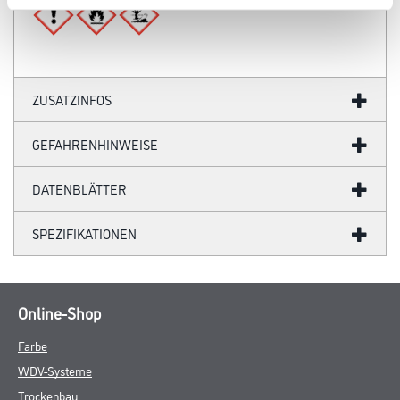
Verarbeitungstemp./Luftfeuchte
Vor der Anwendung ist sicherzustellen, dass das zu klebende
Material trocken, fett- und staubfrei ist. Danach Pattex Kraftkleber
Classic auf beide der zu verklebenden Teile gleichmäßig auftragen
und etwa 15 Minuten (bei Raumtemperatur 18-25°C) warten bis
sich der Klebefilm trocken anfühlt. Teile zusammenfügen und
einige Sekunden fest zusammenpressen. Nach der Ablüftzeit ist
eine
Verklebung innerhalb von 1 Stunde möglich. Das Zusammenfügen
der Teile sollte passgenau erfolgen, da eine nachträgliche
Korrektur nicht möglich ist. Für die Endfestigkeit der Verklebung
ist die Höhe und nicht die Dauer des Pressdruckes
entscheidend. Die Endfestigkeit wird nach ca. 3 Tagen erreicht.
Den Flüssigkleber nicht unter +5°C und über +50°C lagern.
Verarbeitungszeit
- Bis zu 60 Minuten
Verbrauch
- 250 - 350 g/m² für beidseitigen Klebstoffauftrag
Gefahr