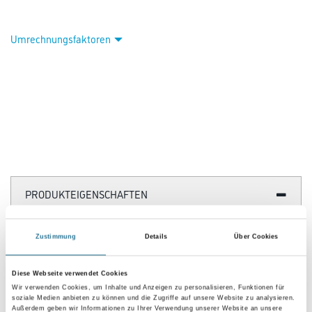
Kontaktkleber-Sortiments überzeugt der Flüssigkleber mit besonders
schneller und hoher Klebkraft und ist als Alleskleber für
eine Vielzahl von Materialien* geeignet, z. B. für Laminate, HPL-Platten,
Gummi, Kork, Filz, Hart-PVC oder Weichschaumstoffe.
Auch als Metallkleber, Holzkleber und Lederkleber kann der Klebstoff
optimal eingesetzt werden. Dabei macht die flexible Formel
das einfache Verteilen des Superkleber möglich, z. B. für das Verlegen
von Schallschluck-, Dämm- oder Akustikplatten (außer
Styropor), Kleben von Dicht- und Furnierstreifen sowie Abdichten von
Kanten zum Schutz gegen Nässe bei Massiv- und Sperrhölzern
oder Küchenarbeitsplatten. Für optimale Ergebnisse ist der Pattex
Kraftkleber frei von Tuluol, temperaturbeständig im Bereich
von -40°C bis +110°C und verfügt über eine hohe Scherfestigkeit. *Nicht
geeignet für Styropor, Weich-PVC und Kunstleder.
Farbtonbezeichnung
Zustimmung
Details
Über Cookies
Gebinde
Diese Webseite verwendet Cookies
Wir verwenden Cookies, um Inhalte und Anzeigen zu personalisieren, Funktionen für
soziale Medien anbieten zu können und die Zugriffe auf unsere Website zu analysieren.
Außerdem geben wir Informationen zu Ihrer Verwendung unserer Website an unsere