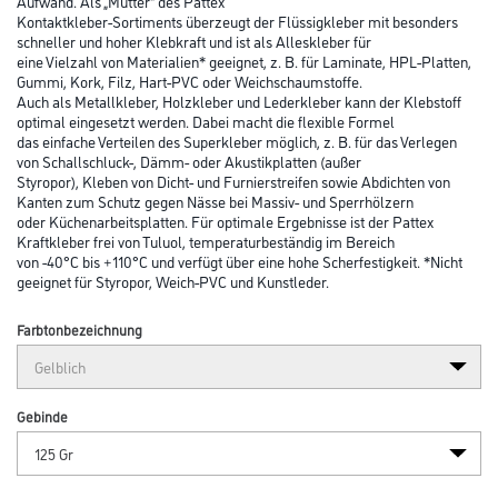
Abbildung ähnlich
Bitte einloggen, um Preise zu sehen
Henkel Pattex Kraftkleber 125 gr PCL4C (alt PX125)
Art-Nr.:
1004-000013
Der Pattex Kraftkleber Classic sorgt für optimale Resultate ohne großen
Aufwand. Als „Mutter“ des Pattex