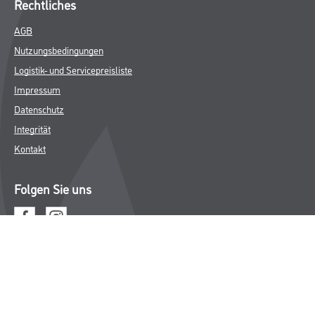
Putze- und Spachtelmassen
Bodenbeläge
Wand- & Deckenbeläge
Werkzeug & Maschinen
Verbrauchsmaterialien
Gustav Knittel Farben
Unternehmen
Aktuelles
Standorte
Services
Sortiment
Karriere
FAQ