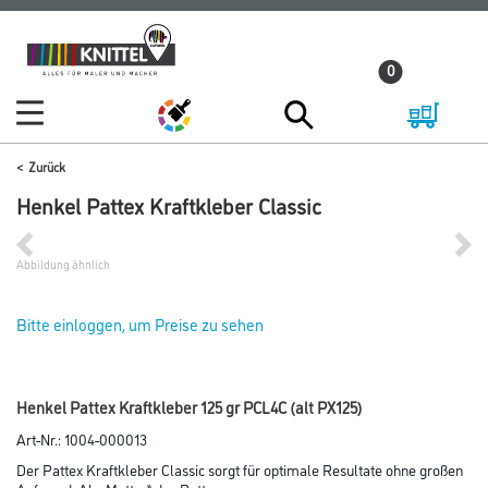
Zum
Zum
Inhalt
Navigationsmenü
0
springen
springen
Zurück
Henkel Pattex Kraftkleber Classic