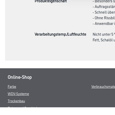
Produkteigenschaft
- Besonders s
- Auftragsstä
- Schnell übe
- Ohne Rissbil
- Anwendbar 
Verarbeitungstemp./Luftfeuchte
Nicht unter 5
Fett, Schalöl u
Online-Shop
Farbe
Verbrauchsmate
WDV-Systeme
Trockenbau
Putze- und Spachtelmassen