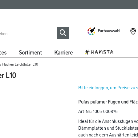
Farbauswahl
ces
Sortiment
Karriere
Flächen Leichtfüller L10
r L10
Bitte einloggen, um Preise zu
Pufas pufamur Fugen und Fläch
Art-Nr.:
1005-000876
Ideal für die Anschlussfugen 
Dämmplatten und Stuckleisten
auch nach dem Aushärten leich