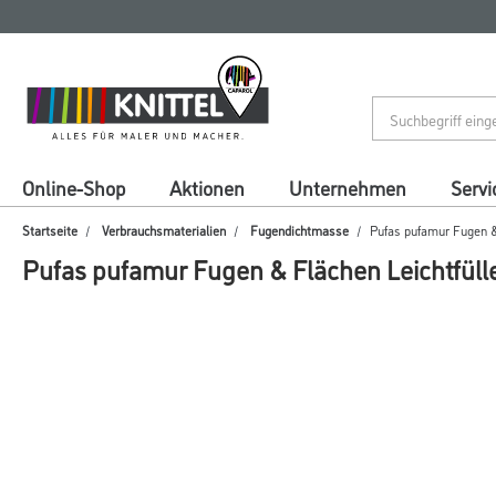
Zum
Zum
Inhalt
Navigationsmenü
springen
springen
Online-Shop
Aktionen
Unternehmen
Servi
Startseite
Verbrauchsmaterialien
Fugendichtmasse
Pufas pufamur Fugen & 
Pufas pufamur Fugen & Flächen Leichtfülle