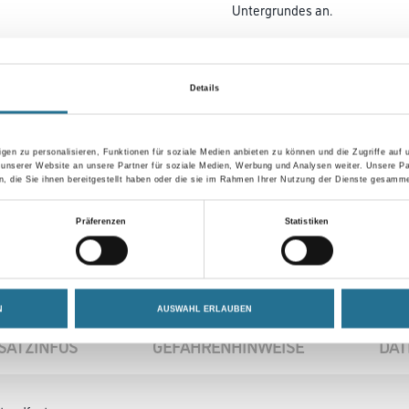
Untergrundes an.
Farbtonbezeichnung
Details
Umrechnungsfaktoren
gen zu personalisieren, Funktionen für soziale Medien anbieten zu können und die Zugriffe auf
 unserer Website an unsere Partner für soziale Medien, Werbung und Analysen weiter. Unsere Pa
 die Sie ihnen bereitgestellt haben oder die sie im Rahmen Ihrer Nutzung der Dienste gesamme
Präferenzen
Statistiken
N
AUSWAHL ERLAUBEN
SATZINFOS
GEFAHRENHINWEISE
DAT