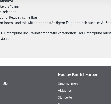
tandfest
rke bis 15 mm
rstreichbar
dung, flexibel, schleifbar
im Innen- und mit witterungsbeständigem Folgeanstrich auch im Auße
 ° C Untergrund und Raumtemperatur verarbeiten. Der Untergrund muss t
.ä.) sein.
Gustav Knittel Farben
rialien
Unternehmen
Aktuelles
Standorte
Services