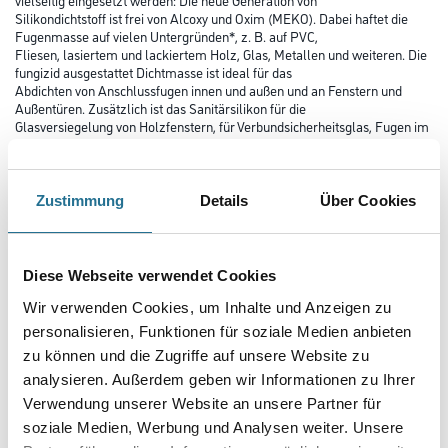
Silikondichtstoff ist frei von Alcoxy und Oxim (MEKO). Dabei haftet die
Fugenmasse auf vielen Untergründen*, z. B. auf PVC,
Fliesen, lasiertem und lackiertem Holz, Glas, Metallen und weiteren. Die
fungizid ausgestattet Dichtmasse ist ideal für das
Abdichten von Anschlussfugen innen und außen und an Fenstern und
Außentüren. Zusätzlich ist das Sanitärsilikon für die
Glasversiegelung von Holzfenstern, für Verbundsicherheitsglas, Fugen im
Sanitärbereich und zur Randabdichtung von
Metallelementen, von Bodenbelägen und Fliesen in Küchen und Bädern
geeignet. Außerdem ist der Fugenfüller für RLT-Anlagen
(VDI6022) und Reinräume zugelassen. Für langanhaltende Ergebnisse ist
Zustimmung
Details
Über Cookies
das Silikon UV-, witterungs- und alterungsbeständig sowie
abriebfest. *Nicht geeignet auf PE, PP, EPDM, PTFE, PMMA (Plexiglas),
Blei oder Naturstein.
Diese Webseite verwendet Cookies
Farbtonbezeichnung
Wir verwenden Cookies, um Inhalte und Anzeigen zu
personalisieren, Funktionen für soziale Medien anbieten
zu können und die Zugriffe auf unsere Website zu
Gebinde
analysieren. Außerdem geben wir Informationen zu Ihrer
Verwendung unserer Website an unsere Partner für
soziale Medien, Werbung und Analysen weiter. Unsere