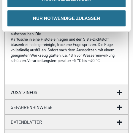
Verarbeitungstemp./Luftfeuchte
Die Fugenflanken müssen sauber, trocken, fett- und staubfrei sein.
Alten Dichtstoff und Rückstände restlos entfernen. Kartusche
NUR NOTWENDIGE ZULASSEN
oberhalb des Gewindes aufschneiden, Kunststoffdüse
entsprechend der Fugenbreite (schräg) abschneiden und
aufschrauben. Die
Kartusche in eine Pistole einlegen und den Sista-Dichtstoff
blasenfrei in die gereinigte, trockene Fuge spritzen. Die Fuge
vollständig ausfüllen. Sofort nach dem Ausspritzen mit einem
geeigneten Werkzeug glätten. Ca. 48 h vor Wassereinwirkung
schützen. Verarbeitungstemperatur: +5 °C bis +40 °C
ZUSATZINFOS
GEFAHRENHINWEISE
DATENBLÄTTER