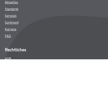
Aktuelles
Standorte
Services
Sortiment
Karriere
FAQ
Rechtliches
AGB
Nutzungsbedingungen
Logistik- und Servicepreisliste
Impressum
Datenschutz
Integrität
Kontakt