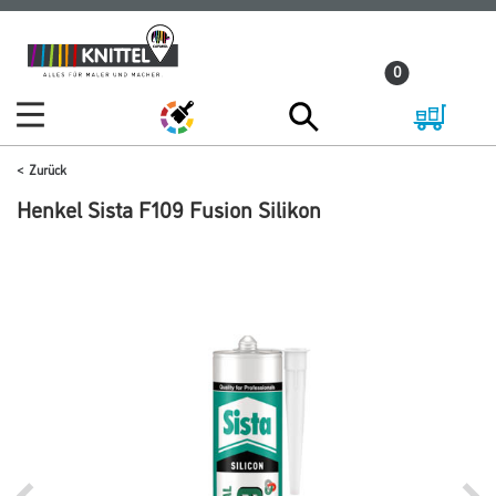
Zum
Zum
Inhalt
Navigationsmenü
0
springen
springen
Zurück
Henkel Sista F109 Fusion Silikon