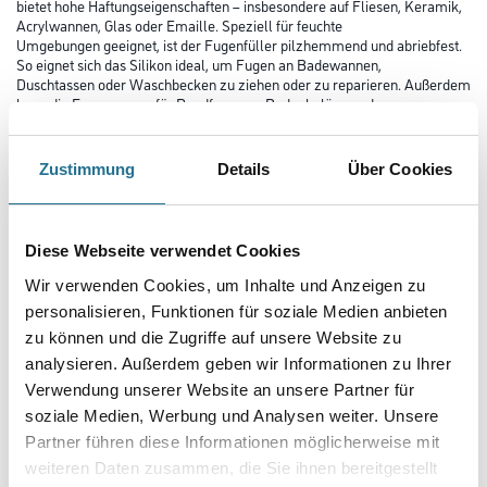
Zustimmung
Details
Über Cookies
PRODUKTEIGENSCHAFTEN
Diese Webseite verwendet Cookies
Produkteigenschaft
Wir verwenden Cookies, um Inhalte und Anzeigen zu
- Silikon für Feucht- und Sanitärräume
- Ideal für Fliesen, Keramik, Acrylwannen, Glas und Emaille
personalisieren, Funktionen für soziale Medien anbieten
- Abriebfest und pilzhemmend
zu können und die Zugriffe auf unsere Website zu
- Alterungsbeständig und lichtfest
analysieren. Außerdem geben wir Informationen zu Ihrer
- Glanzgrad: glänzend
Verwendung unserer Website an unsere Partner für
Verarbeitungstemp./Luftfeuchte
soziale Medien, Werbung und Analysen weiter. Unsere
Gegebenenfalls alten Dichtstoff und andere Rückstände restlos
Partner führen diese Informationen möglicherweise mit
entfernen. Kartusche oberhalb des Gewindes aufschneiden,
weiteren Daten zusammen, die Sie ihnen bereitgestellt
Kunststoffdüse entsprechend der Fugenbreite (schräg)