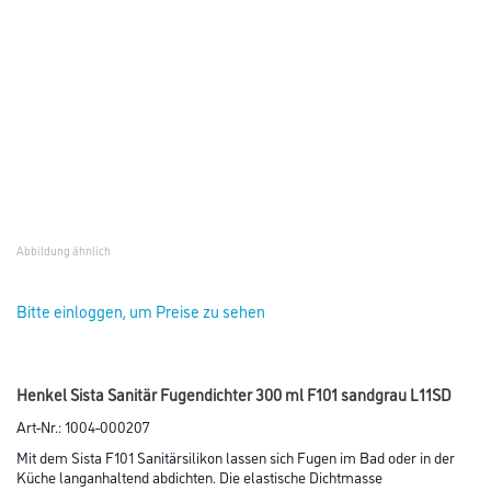
Küche langanhaltend abdichten. Die elastische Dichtmasse
bietet hohe Haftungseigenschaften – insbesondere auf Fliesen, Keramik,
Acrylwannen, Glas oder Emaille. Speziell für feuchte
Umgebungen geeignet, ist der Fugenfüller pilzhemmend und abriebfest.
So eignet sich das Silikon ideal, um Fugen an Badewannen,
Duschtassen oder Waschbecken zu ziehen oder zu reparieren. Außerdem
kann die Fugenmasse für Randfugen an Bodenbelägen oder
Fliesen verwendet werden. Zusätzlich ist das sauervernetzende
Bausilikon für langanhaltend frische Fugen lichtfest und
alterungsbeständig.
Farbtonbezeichnung
Gebinde
Umrechnungsfaktoren