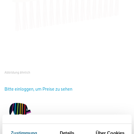
Abbildung ähnlich
Bitte einloggen, um Preise zu sehen
Zustimmung
Details
Über Cookies