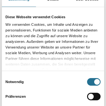
Capatect 050/00 Putzstrukturwischer kreativ 330 mm
Art-Nr.:
1001-012962
Capatect Putzstrukturwischer kreativ 050/00.
Diese Webseite verwendet Cookies
Wir verwenden Cookies, um Inhalte und Anzeigen zu
Gebinde
personalisieren, Funktionen für soziale Medien anbieten
zu können und die Zugriffe auf unsere Website zu
analysieren. Außerdem geben wir Informationen zu Ihrer
Verwendung unserer Website an unsere Partner für
soziale Medien, Werbung und Analysen weiter. Unsere
Umrechnungsfaktoren
Partner führen diese Informationen möglicherweise mit
weiteren Daten zusammen, die Sie ihnen bereitgestellt
haben oder die sie im Rahmen Ihrer Nutzung der Dienste
gesammelt haben.
Einwilligungsauswahl
Notwendig
Präferenzen