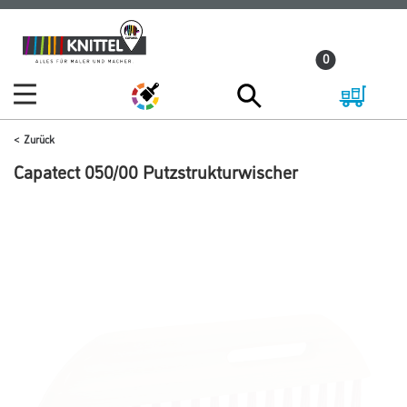
Zum
Zum
Inhalt
Navigationsmenü
0
springen
springen
Zurück
Capatect 050/00 Putzstrukturwischer