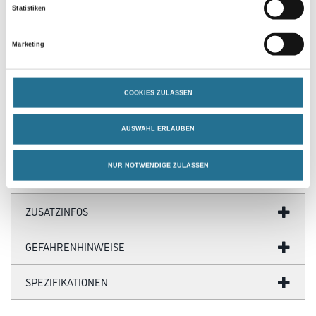
Statistiken
PRODUKTEIGENSCHAFTEN
Marketing
Produkteigenschaft
- Flüssigkeitsundurchlässiges Abdeckvlies
COOKIES ZULASSEN
- Oberseite: Vliesfasermix
- Unterseite: Antirutsch-Folie
- Saugstark und abriebfest
AUSWAHL ERLAUBEN
- Wiederverwendbar
NUR NOTWENDIGE ZULASSEN
ZUSATZINFOS
GEFAHRENHINWEISE
SPEZIFIKATIONEN