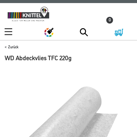
Zum
Zum
Inhalt
Navigationsmenü
0
springen
springen
Zurück
WD Abdeckvlies TFC 220g