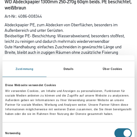
WD Abdeckpapier 1300mm 250-270g 60qm beids. PE beschichtet,
weiß/braun
Art-Nr.:
4086-008344
Abdeckpapier PE, zum Abdecken von Oberflächen, besonders im
Außenbereich und unter Gerüsten.
Beidseitige PE- Beschichtung: Wasserabweisend, besonders stoßfest,
leicht zu reinigen und dadurch mehrmals wiederverwendbar
Gute Handhabung: einfaches Zuschneiden in gewünschte Länge und
Breite, bleibt auch in zugigen Räumen ohne zusätzliche Fixierung
liegen
Zustimmung
Details
Über Cookies
Größe
Diese Webseite verwendet Cookies
Wir verwenden Cookies, um Inhalte und Anzeigen zu personalisieren, Funktionen für
Breite in millimeter
soziale Medien anbieten zu können und die Zugriffe auf unsere Website zu analysieren.
Außerdem geben wir Informationen zu Ihrer Verwendung unserer Website an unsere
Partner für soziale Medien, Werbung und Analysen weiter. Unsere Partner führen diese
Informationen möglicherweise mit weiteren Daten zusammen, die Sie ihnen bereitgestellt
haben oder die sie im Rahmen Ihrer Nutzung der Dienste gesammelt haben.
Umrechnungsfaktoren
Einwilligungsauswahl
Notwendig