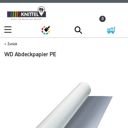
Zum
Zum
Inhalt
Navigationsmenü
0
springen
springen
Zurück
WD Abdeckpapier PE