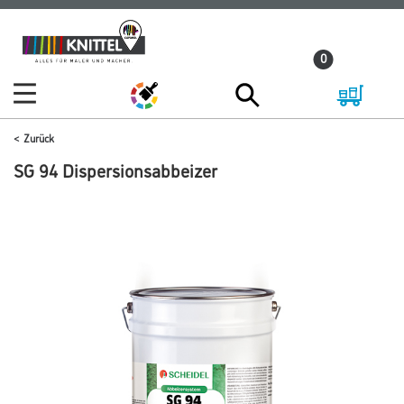
Zum
Zum
Inhalt
Navigationsmenü
0
springen
springen
Zurück
SG 94 Dispersionsabbeizer