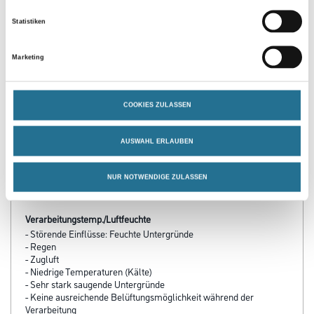
PRODUKTEIGENSCHAFTEN
Statistiken
Produkteigenschaft
Marketing
- Auf Basis von langsam verdunstenden Estern u.a. speziellen
Lösern
- Geruchsmild
COOKIES ZULASSEN
- Säure- und CKW-frei
- Gute Abwaschbarkeit
- Lange Offenzeit (mehrere Stunden bis Tage)
AUSWAHL ERLAUBEN
- Entfernung von mehreren Farbschichten in einem Arbeitsgang
- Verursacht keine Veränderung der entlackten Bausubstanz
- Stellt mineralische Untergründe porentief wieder her
NUR NOTWENDIGE ZULASSEN
- Paste, fruchtiger Geruch
Verarbeitungstemp./Luftfeuchte
- Störende Einflüsse: Feuchte Untergründe
- Regen
- Zugluft
- Niedrige Temperaturen (Kälte)
- Sehr stark saugende Untergründe
- Keine ausreichende Belüftungsmöglichkeit während der
Verarbeitung