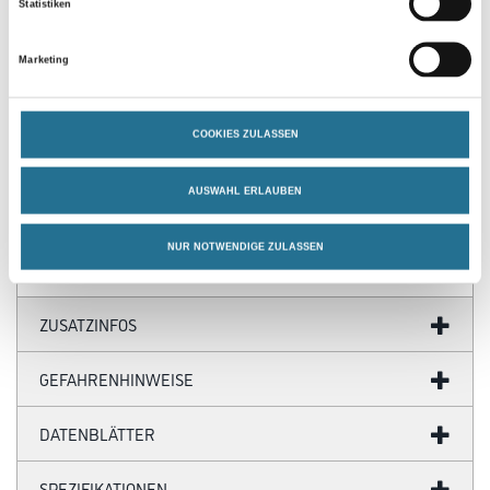
Statistiken
Produkteigenschaft
- Konzentrat
Marketing
- Starke Lösekraft
- Für Tapeten und Rauhfaser
- Schnelles Durchweichen der Tapete
- Enthält biologisch abbaubare Tenside
COOKIES ZULASSEN
Verbrauch
AUSWAHL ERLAUBEN
Ca. 2,5 mlt/m²
NUR NOTWENDIGE ZULASSEN
ZUSATZINFOS
GEFAHRENHINWEISE
DATENBLÄTTER
SPEZIFIKATIONEN